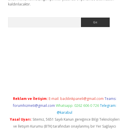
kaldırılacaktır.
Arama
ps://ilbet.casino/
Reklam ve İletişim:
E-mail:
backlinkpaneli@gmail.com
Teams:
forumhizmeti@gmail.com
Whatsapp: 0262 606 0 726
Telegram:
@karabul
Yasal Uyarı:
Sitemiz, 5651 Sayılı Kanun gereğince Bilgi Teknolojileri
ve İletişim Kurumu (BTK) tarafından onaylanmış bir Yer Sağlayıcı