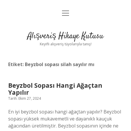
menüyü
Anasayfa
aç
Gizlilik Politikası
Alışveriş Hikaye Kutusu
Yasal Uyarı
Keyifli alışveriş tüyolarıyla tanış!
Hakkımızda
Etiket:
Beyzbol sopası silah sayılır mı
Beyzbol Sopası Hangi Ağaçtan
Yapılır
Tarih: Ekim 27, 2024
En iyi beyzbol sopası hangi ağaçtan yapılır? Beyzbol
sopası yüksek mukavemetli ve dayanıklı kauçuk
ağacından üretilmiştir. Beyzbol sopasının içinde ne