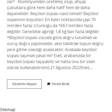
var? · Alüminyumdan üretilmiş olup, ahşap
çubuklara göre hem daha hafif hem de daha
dayanıklıdır. Beyzbol sopası nasıl olmalı? Beyzbol
sopasının boyutları: En kalın noktasında çapı 70
mm’den fazla; Uzunluğu da 1067 mm’den fazla
değildir. Genellikle ağırlığı 1,8 kg’dan fazla değildir.
*Beyzbol sopası vücuda göre doğru tutulmalı ve
vuruş doğru yapılmalıdır, aksi takdirde topun doğru
yere gitme olasılığı azalacaktır. Arabada beyzbol
sopası taşımak yasal mı? Evet, arabanızda bir
beyzbol sopası taşıyabilir ve hatta onu bir silah
olarak kullanabilirsiniz.21 Ağustos 2022Evet,…
Beyzbol
Devamını okuyun
Yorum Bırak
Sopası
Hangi
Ağaçtan
Yapılır
Sitemap