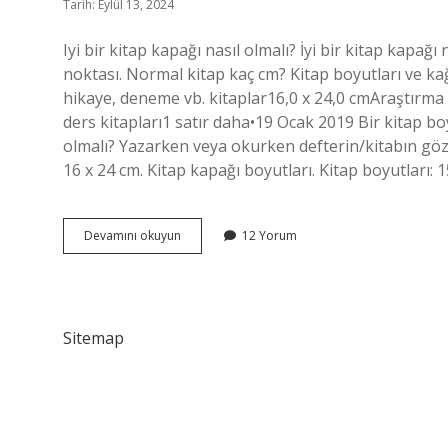
Tarih: Eylül 13, 2024
Iyi bir kitap kapağı nasıl olmalı? İyi bir kitap kapağı 
noktası. Normal kitap kaç cm? Kitap boyutları ve ka
hikaye, deneme vb. kitaplar16,0 x 24,0 cmAraştırma 
ders kitapları1 satır daha•19 Ocak 2019 Bir kitap bo
olmalı? Yazarken veya okurken defterin/kitabın göz
16 x 24 cm. Kitap kapağı boyutları. Kitap boyutları: 
Kitap
Devamını okuyun
12 Yorum
Kapağı
Kaç
Cm
Olmalı
Sitemap