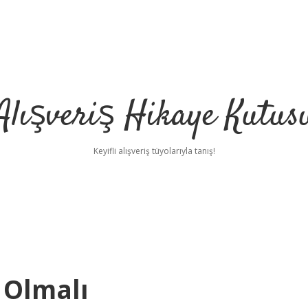
Alışveriş Hikaye Kutus
Keyifli alışveriş tüyolarıyla tanış!
 Olmalı