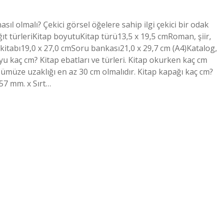
nasıl olmalı? Çekici görsel öğelere sahip ilgi çekici bir odak
ğıt türleriKitap boyutuKitap türü13,5 x 19,5 cmRoman, şiir,
kitabı19,0 x 27,0 cmSoru bankası21,0 x 29,7 cm (A4)Katalog,
yu kaç cm? Kitap ebatları ve türleri. Kitap okurken kaç cm
ümüze uzaklığı en az 30 cm olmalıdır. Kitap kapağı kaç cm?
157 mm. x Sırt…