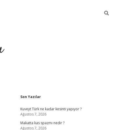
u
Sidebar
Son Yazılar
https://ilbe
Kuveyt Türk ne kadar kesinti yapıyor ?
Ağustos 7, 2026
Makatta kas spazmı nedir ?
Ağustos 7, 2026