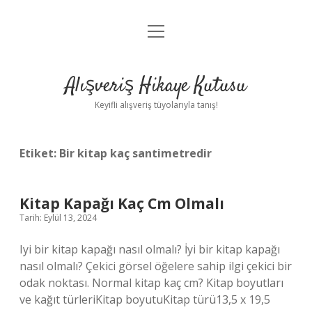
menüyü
Anasayfa
aç
Gizlilik Politikası
Alışveriş Hikaye Kutusu
Yasal Uyarı
Keyifli alışveriş tüyolarıyla tanış!
Hakkımızda
Etiket:
Bir kitap kaç santimetredir
Kitap Kapağı Kaç Cm Olmalı
Tarih: Eylül 13, 2024
Iyi bir kitap kapağı nasıl olmalı? İyi bir kitap kapağı
nasıl olmalı? Çekici görsel öğelere sahip ilgi çekici bir
odak noktası. Normal kitap kaç cm? Kitap boyutları
ve kağıt türleriKitap boyutuKitap türü13,5 x 19,5