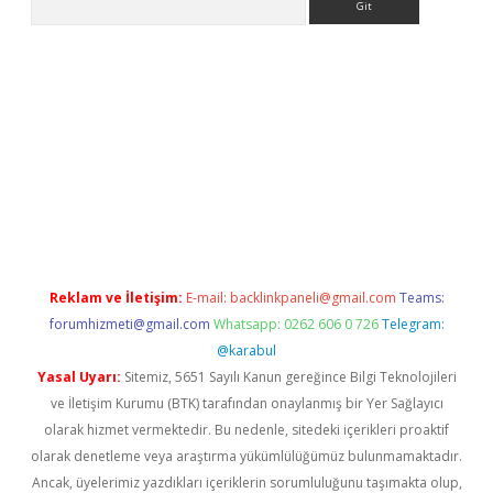
ps://ilbet.casino/
Reklam ve İletişim:
E-mail:
backlinkpaneli@gmail.com
Teams:
forumhizmeti@gmail.com
Whatsapp: 0262 606 0 726
Telegram:
@karabul
Yasal Uyarı:
Sitemiz, 5651 Sayılı Kanun gereğince Bilgi Teknolojileri
ve İletişim Kurumu (BTK) tarafından onaylanmış bir Yer Sağlayıcı
olarak hizmet vermektedir. Bu nedenle, sitedeki içerikleri proaktif
olarak denetleme veya araştırma yükümlülüğümüz bulunmamaktadır.
Ancak, üyelerimiz yazdıkları içeriklerin sorumluluğunu taşımakta olup,