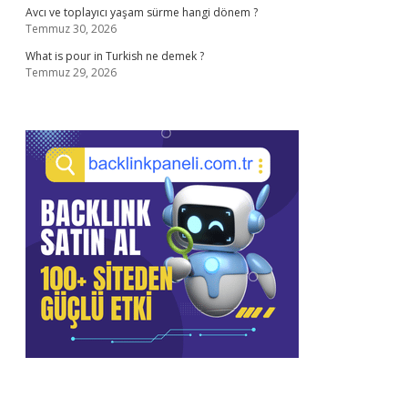
Avcı ve toplayıcı yaşam sürme hangi dönem ?
Temmuz 30, 2026
What is pour in Turkish ne demek ?
Temmuz 29, 2026