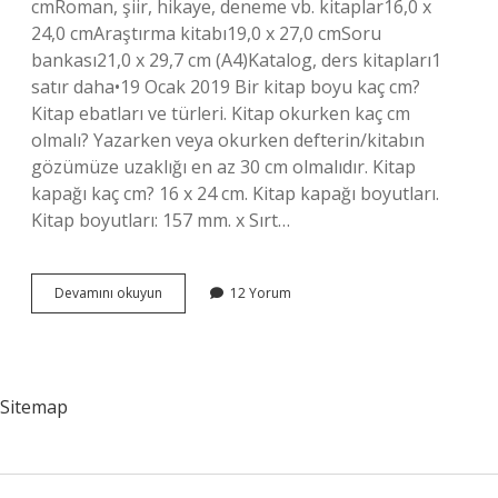
cmRoman, şiir, hikaye, deneme vb. kitaplar16,0 x
24,0 cmAraştırma kitabı19,0 x 27,0 cmSoru
bankası21,0 x 29,7 cm (A4)Katalog, ders kitapları1
satır daha•19 Ocak 2019 Bir kitap boyu kaç cm?
Kitap ebatları ve türleri. Kitap okurken kaç cm
olmalı? Yazarken veya okurken defterin/kitabın
gözümüze uzaklığı en az 30 cm olmalıdır. Kitap
kapağı kaç cm? 16 x 24 cm. Kitap kapağı boyutları.
Kitap boyutları: 157 mm. x Sırt…
Kitap
Devamını okuyun
12 Yorum
Kapağı
Kaç
Cm
Olmalı
Sitemap