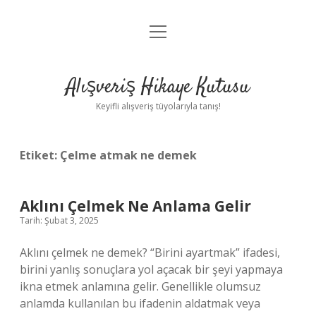
menüyü
Anasayfa
aç
Gizlilik Politikası
Alışveriş Hikaye Kutusu
Yasal Uyarı
Keyifli alışveriş tüyolarıyla tanış!
Hakkımızda
Etiket:
Çelme atmak ne demek
Aklını Çelmek Ne Anlama Gelir
Tarih: Şubat 3, 2025
Aklını çelmek ne demek? “Birini ayartmak” ifadesi,
birini yanlış sonuçlara yol açacak bir şeyi yapmaya
ikna etmek anlamına gelir. Genellikle olumsuz
anlamda kullanılan bu ifadenin aldatmak veya