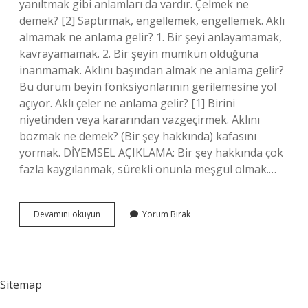
yanıltmak gibi anlamları da vardır. Çelmek ne
demek? [2] Saptırmak, engellemek, engellemek. Aklı
almamak ne anlama gelir? 1. Bir şeyi anlayamamak,
kavrayamamak. 2. Bir şeyin mümkün olduğuna
inanmamak. Aklını başından almak ne anlama gelir?
Bu durum beyin fonksiyonlarının gerilemesine yol
açıyor. Aklı çeler ne anlama gelir? [1] Birini
niyetinden veya kararından vazgeçirmek. Aklını
bozmak ne demek? (Bir şey hakkında) kafasını
yormak. DİYEMSEL AÇIKLAMA: Bir şey hakkında çok
fazla kaygılanmak, sürekli onunla meşgul olmak.…
Aklını
Devamını okuyun
Yorum Bırak
Çelmek
Ne
Anlama
Gelir
Sitemap