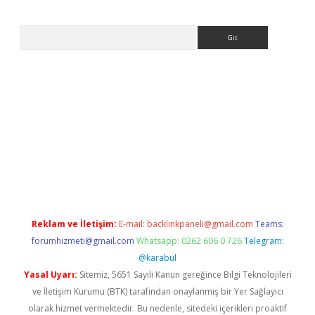
Arama
ps://ilbet.casino/
Reklam ve İletişim:
E-mail:
backlinkpaneli@gmail.com
Teams:
forumhizmeti@gmail.com
Whatsapp: 0262 606 0 726
Telegram:
@karabul
Yasal Uyarı:
Sitemiz, 5651 Sayılı Kanun gereğince Bilgi Teknolojileri
ve İletişim Kurumu (BTK) tarafından onaylanmış bir Yer Sağlayıcı
olarak hizmet vermektedir. Bu nedenle, sitedeki içerikleri proaktif