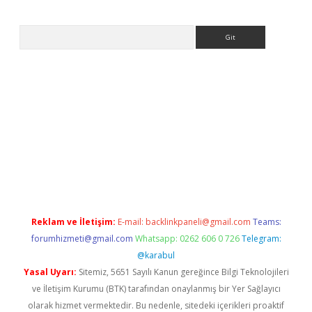
Arama
ps://ilbet.casino/
Reklam ve İletişim:
E-mail:
backlinkpaneli@gmail.com
Teams:
forumhizmeti@gmail.com
Whatsapp: 0262 606 0 726
Telegram:
@karabul
Yasal Uyarı:
Sitemiz, 5651 Sayılı Kanun gereğince Bilgi Teknolojileri
ve İletişim Kurumu (BTK) tarafından onaylanmış bir Yer Sağlayıcı
olarak hizmet vermektedir. Bu nedenle, sitedeki içerikleri proaktif