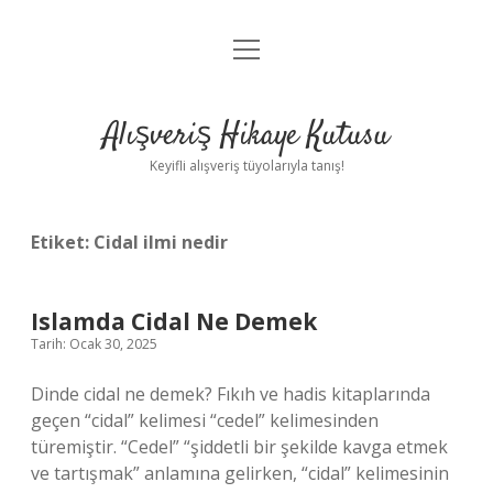
menüyü
Anasayfa
aç
Gizlilik Politikası
Alışveriş Hikaye Kutusu
Yasal Uyarı
Keyifli alışveriş tüyolarıyla tanış!
Hakkımızda
Etiket:
Cidal ilmi nedir
Islamda Cidal Ne Demek
Tarih: Ocak 30, 2025
Dinde cidal ne demek? Fıkıh ve hadis kitaplarında
geçen “cidal” kelimesi “cedel” kelimesinden
türemiştir. “Cedel” “şiddetli bir şekilde kavga etmek
ve tartışmak” anlamına gelirken, “cidal” kelimesinin