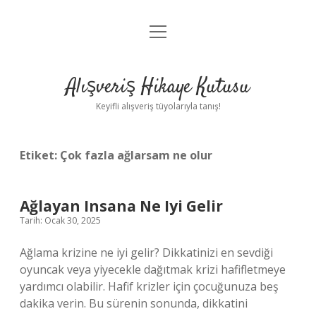
menüyü
Anasayfa
aç
Gizlilik Politikası
Alışveriş Hikaye Kutusu
Yasal Uyarı
Keyifli alışveriş tüyolarıyla tanış!
Hakkımızda
Etiket:
Çok fazla ağlarsam ne olur
Ağlayan Insana Ne Iyi Gelir
Tarih: Ocak 30, 2025
Ağlama krizine ne iyi gelir? Dikkatinizi en sevdiği
oyuncak veya yiyecekle dağıtmak krizi hafifletmeye
yardımcı olabilir. Hafif krizler için çocuğunuza beş
dakika verin. Bu sürenin sonunda, dikkatini