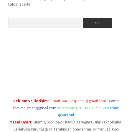
kaldırılacaktır.
Arama
tps://ilbet.casino/
Reklam ve İletişim:
E-mail:
backlinkpaneli@gmail.com
Teams:
forumhizmeti@gmail.com
Whatsapp: 0262 606 0 726
Telegram:
@karabul
Yasal Uyarı:
Sitemiz, 5651 Sayılı Kanun gereğince Bilgi Teknolojileri
ve İletişim Kurumu (BTK) tarafından onaylanmış bir Yer Sağlayıcı