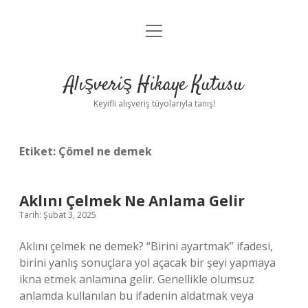
menüyü
Anasayfa
aç
Gizlilik Politikası
Alışveriş Hikaye Kutusu
Yasal Uyarı
Keyifli alışveriş tüyolarıyla tanış!
Hakkımızda
Etiket:
Çömel ne demek
Aklını Çelmek Ne Anlama Gelir
Tarih: Şubat 3, 2025
Aklını çelmek ne demek? “Birini ayartmak” ifadesi,
birini yanlış sonuçlara yol açacak bir şeyi yapmaya
ikna etmek anlamına gelir. Genellikle olumsuz
anlamda kullanılan bu ifadenin aldatmak veya