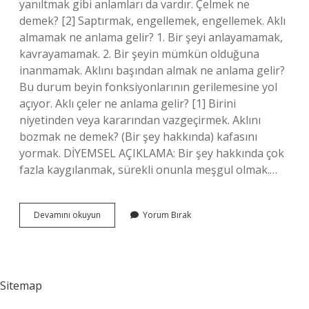
yanıltmak gibi anlamları da vardır. Çelmek ne
demek? [2] Saptırmak, engellemek, engellemek. Aklı
almamak ne anlama gelir? 1. Bir şeyi anlayamamak,
kavrayamamak. 2. Bir şeyin mümkün olduğuna
inanmamak. Aklını başından almak ne anlama gelir?
Bu durum beyin fonksiyonlarının gerilemesine yol
açıyor. Aklı çeler ne anlama gelir? [1] Birini
niyetinden veya kararından vazgeçirmek. Aklını
bozmak ne demek? (Bir şey hakkında) kafasını
yormak. DİYEMSEL AÇIKLAMA: Bir şey hakkında çok
fazla kaygılanmak, sürekli onunla meşgul olmak.…
Aklını
Devamını okuyun
Yorum Bırak
Çelmek
Ne
Anlama
Gelir
Sitemap