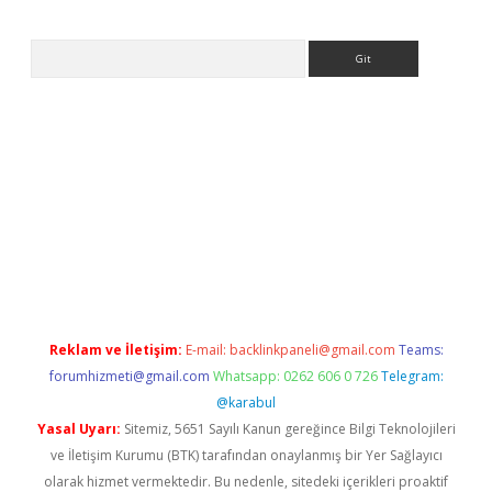
Arama
ps://ilbet.casino/
Reklam ve İletişim:
E-mail:
backlinkpaneli@gmail.com
Teams:
forumhizmeti@gmail.com
Whatsapp: 0262 606 0 726
Telegram:
@karabul
Yasal Uyarı:
Sitemiz, 5651 Sayılı Kanun gereğince Bilgi Teknolojileri
ve İletişim Kurumu (BTK) tarafından onaylanmış bir Yer Sağlayıcı
olarak hizmet vermektedir. Bu nedenle, sitedeki içerikleri proaktif