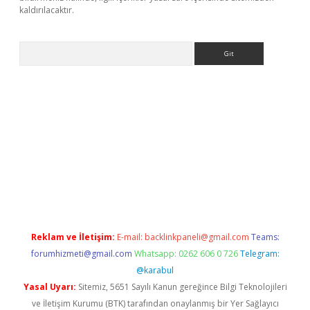
kaldırılacaktır.
Arama
ps://ilbet.casino/
Reklam ve İletişim:
E-mail:
backlinkpaneli@gmail.com
Teams:
forumhizmeti@gmail.com
Whatsapp: 0262 606 0 726
Telegram:
@karabul
Yasal Uyarı:
Sitemiz, 5651 Sayılı Kanun gereğince Bilgi Teknolojileri
ve İletişim Kurumu (BTK) tarafından onaylanmış bir Yer Sağlayıcı