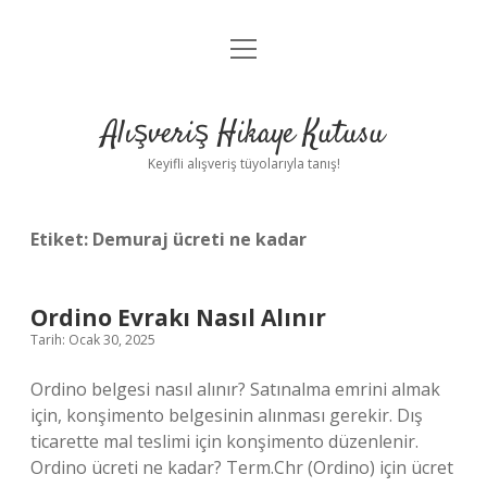
menüyü
Anasayfa
aç
Gizlilik Politikası
Alışveriş Hikaye Kutusu
Yasal Uyarı
Keyifli alışveriş tüyolarıyla tanış!
Hakkımızda
Etiket:
Demuraj ücreti ne kadar
Ordino Evrakı Nasıl Alınır
Tarih: Ocak 30, 2025
Ordino belgesi nasıl alınır? Satınalma emrini almak
için, konşimento belgesinin alınması gerekir. Dış
ticarette mal teslimi için konşimento düzenlenir.
Ordino ücreti ne kadar? Term.Chr (Ordino) için ücret