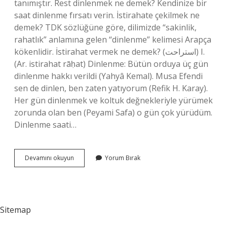
tanımıştır. Rest dinlenmek ne demek? Kendinize bir
saat dinlenme fırsatı verin. İstirahate çekilmek ne
demek? TDK sözlüğüne göre, dilimizde “sakinlik,
rahatlık” anlamına gelen “dinlenme” kelimesi Arapça
kökenlidir. İstirahat vermek ne demek? (ﺍﺳﺘﺮﺍﺣﺖ) I.
(Ar. istirahat rāḥat) Dinlenme: Bütün orduya üç gün
dinlenme hakkı verildi (Yahyâ Kemal). Musa Efendi
sen de dinlen, ben zaten yatıyorum (Refik H. Karay).
Her gün dinlenmek ve koltuk değnekleriyle yürümek
zorunda olan ben (Peyami Safa) o gün çok yürüdüm.
Dinlenme saati…
Istirahat
Devamını okuyun
Yorum Bırak
Dinlenmek
Ne
Demek
Sitemap