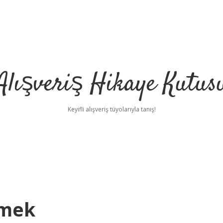
Alışveriş Hikaye Kutus
Keyifli alışveriş tüyolarıyla tanış!
emek