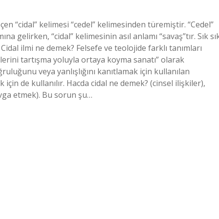
çen “cidal” kelimesi “cedel” kelimesinden türemiştir. “Cedel”
na gelirken, “cidal” kelimesinin asıl anlamı “savaş”tır. Sık sı
 Cidal ilmi ne demek? Felsefe ve teolojide farklı tanımları
ilerini tartışma yoluyla ortaya koyma sanatı” olarak
ruluğunu veya yanlışlığını kanıtlamak için kullanılan
 için de kullanılır. Hacda cidal ne demek? (cinsel ilişkiler),
kavga etmek). Bu sorun şu…