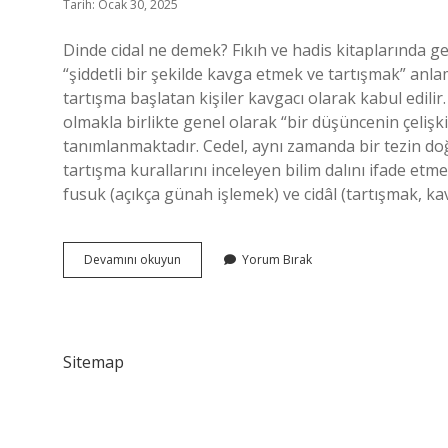
Tarih: Ocak 30, 2025
Dinde cidal ne demek? Fıkıh ve hadis kitaplarında ge
“şiddetli bir şekilde kavga etmek ve tartışmak” anlamı
tartışma başlatan kişiler kavgacı olarak kabul edilir.
olmakla birlikte genel olarak “bir düşüncenin çelişk
tanımlanmaktadır. Cedel, aynı zamanda bir tezin doğ
tartışma kurallarını inceleyen bilim dalını ifade etmek
fusuk (açıkça günah işlemek) ve cidâl (tartışmak, 
Islamda
Devamını okuyun
Yorum Bırak
Cidal
Ne
Demek
Sitemap