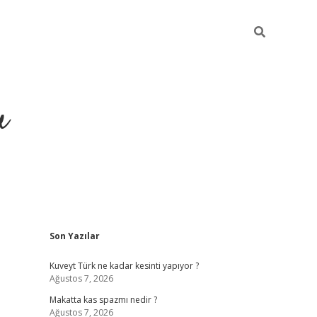
u
Sidebar
Son Yazılar
https://ilbe
Kuveyt Türk ne kadar kesinti yapıyor ?
Ağustos 7, 2026
Makatta kas spazmı nedir ?
Ağustos 7, 2026