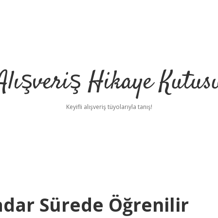
Alışveriş Hikaye Kutus
Keyifli alışveriş tüyolarıyla tanış!
adar Sürede Öğrenilir