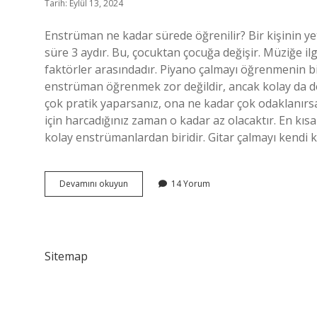
Tarih: Eylül 13, 2024
Enstrüman ne kadar sürede öğrenilir? Bir kişinin ye
süre 3 aydır. Bu, çocuktan çocuğa değişir. Müziğe i
faktörler arasındadır. Piyano çalmayı öğrenmenin 
enstrüman öğrenmek zor değildir, ancak kolay da d
çok pratik yaparsanız, ona ne kadar çok odaklanır
için harcadığınız zaman o kadar az olacaktır. En kı
kolay enstrümanlardan biridir. Gitar çalmayı kendi 
Bir
Devamını okuyun
14 Yorum
Müzik
Aleti
Ne
Kadar
Sürede
Sitemap
Öğrenilir