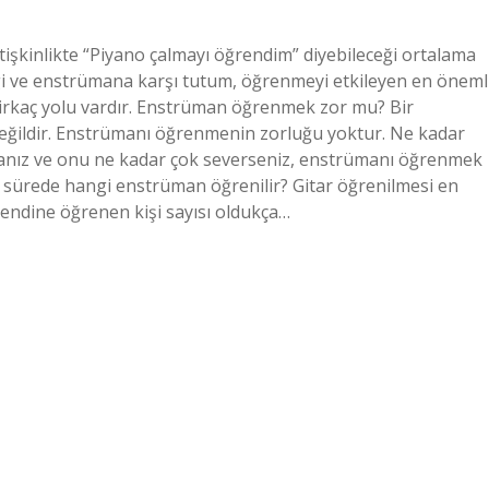
tişkinlikte “Piyano çalmayı öğrendim” diyebileceği ortalama
lgi ve enstrümana karşı tutum, öğrenmeyi etkileyen en öneml
birkaç yolu vardır. Enstrüman öğrenmek zor mu? Bir
eğildir. Enstrümanı öğrenmenin zorluğu yoktur. Ne kadar
sanız ve onu ne kadar çok severseniz, enstrümanı öğrenmek
sa sürede hangi enstrüman öğrenilir? Gitar öğrenilmesi en
kendine öğrenen kişi sayısı oldukça…