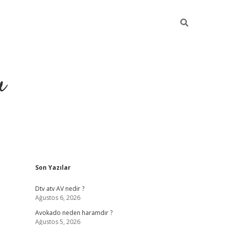
u
Sidebar
Son Yazılar
https://ilbet
Dtv atv AV nedir ?
Ağustos 6, 2026
Avokado neden haramdır ?
Ağustos 5, 2026