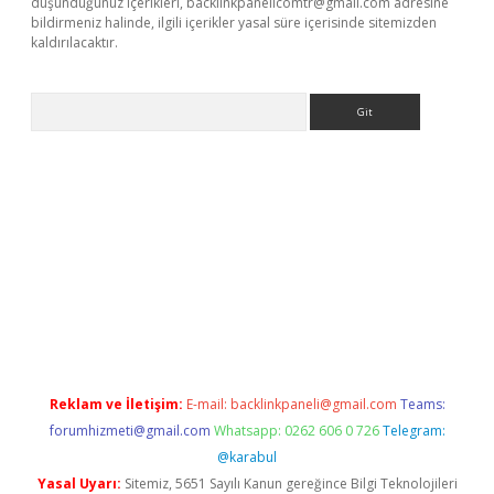
düşündüğünüz içerikleri,
backlinkpanelicomtr@gmail.com
adresine
bildirmeniz halinde, ilgili içerikler yasal süre içerisinde sitemizden
kaldırılacaktır.
Arama
ps://ilbet.casino/
Reklam ve İletişim:
E-mail:
backlinkpaneli@gmail.com
Teams:
forumhizmeti@gmail.com
Whatsapp: 0262 606 0 726
Telegram:
@karabul
Yasal Uyarı:
Sitemiz, 5651 Sayılı Kanun gereğince Bilgi Teknolojileri