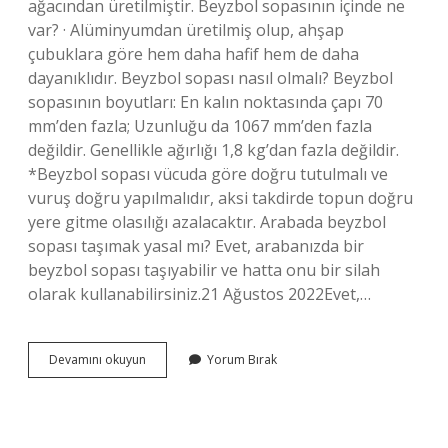
ağacından üretilmiştir. Beyzbol sopasının içinde ne
var? · Alüminyumdan üretilmiş olup, ahşap
çubuklara göre hem daha hafif hem de daha
dayanıklıdır. Beyzbol sopası nasıl olmalı? Beyzbol
sopasının boyutları: En kalın noktasında çapı 70
mm’den fazla; Uzunluğu da 1067 mm’den fazla
değildir. Genellikle ağırlığı 1,8 kg’dan fazla değildir.
*Beyzbol sopası vücuda göre doğru tutulmalı ve
vuruş doğru yapılmalıdır, aksi takdirde topun doğru
yere gitme olasılığı azalacaktır. Arabada beyzbol
sopası taşımak yasal mı? Evet, arabanızda bir
beyzbol sopası taşıyabilir ve hatta onu bir silah
olarak kullanabilirsiniz.21 Ağustos 2022Evet,…
Beyzbol
Devamını okuyun
Yorum Bırak
Sopası
Hangi
Ağaçtan
Yapılır