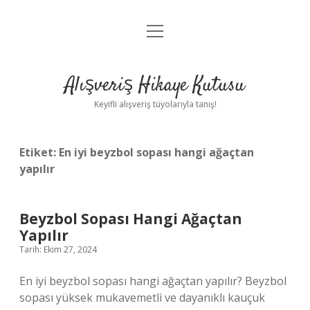
menüyü
Anasayfa
aç
Gizlilik Politikası
Alışveriş Hikaye Kutusu
Yasal Uyarı
Keyifli alışveriş tüyolarıyla tanış!
Hakkımızda
Etiket:
En iyi beyzbol sopası hangi ağaçtan
yapılır
Beyzbol Sopası Hangi Ağaçtan
Yapılır
Tarih: Ekim 27, 2024
En iyi beyzbol sopası hangi ağaçtan yapılır? Beyzbol
sopası yüksek mukavemetli ve dayanıklı kauçuk