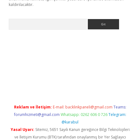
kaldırılacaktır.
Arama
tps://ilbet.casino/
Reklam ve İletişim:
E-mail:
backlinkpaneli@gmail.com
Teams:
forumhizmeti@gmail.com
Whatsapp: 0262 606 0 726
Telegram:
@karabul
Yasal Uyarı:
Sitemiz, 5651 Sayılı Kanun gereğince Bilgi Teknolojileri
ve İletişim Kurumu (BTK) tarafından onaylanmış bir Yer Sağlayıcı