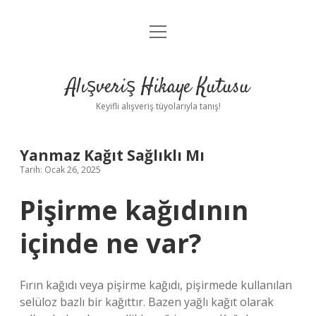
menüyü
Anasayfa
aç
Gizlilik Politikası
Alışveriş Hikaye Kutusu
Yasal Uyarı
Keyifli alışveriş tüyolarıyla tanış!
Hakkımızda
Yanmaz Kağıt Sağlıklı Mı
Tarih: Ocak 26, 2025
Pişirme kağıdının
içinde ne var?
Fırın kağıdı veya pişirme kağıdı, pişirmede kullanılan
selüloz bazlı bir kağıttır. Bazen yağlı kağıt olarak