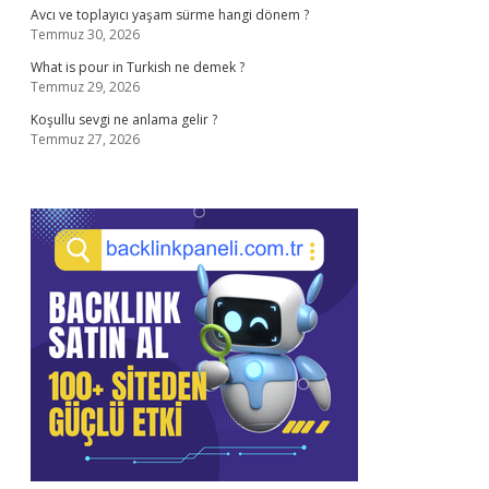
Avcı ve toplayıcı yaşam sürme hangi dönem ?
Temmuz 30, 2026
What is pour in Turkish ne demek ?
Temmuz 29, 2026
Koşullu sevgi ne anlama gelir ?
Temmuz 27, 2026