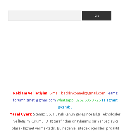
Arama
ps://ilbet.casino/
Reklam ve İletişim:
E-mail:
backlinkpaneli@gmail.com
Teams:
forumhizmeti@gmail.com
Whatsapp: 0262 606 0 726
Telegram:
@karabul
Yasal Uyarı:
Sitemiz, 5651 Sayılı Kanun gereğince Bilgi Teknolojileri
ve İletişim Kurumu (BTK) tarafından onaylanmış bir Yer Sağlayıcı
olarak hizmet vermektedir. Bu nedenle, sitedeki içerikleri proaktif