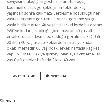
seviyesine ulaştığını göstermiştir. Bu düşüş
kademeli olarak gerçekleşir. Erkeklerde kaç
yaşından sonra kalkmaz? Sertleşme bozukluğu her
yaştaki erkekte görülebilir. Ancak görülme sıklığı
yaşla birlikte artar. 40 yaş üstü erkeklerde bu oranın
%50’ye kadar çıkabildiği görülmüştür. 40 yaş altı
erkeklerde sertleşme bozukluğu görülme sıklığı %5-
20 iken 40 yaş üstü erkeklerde %25-50’ye kadar
çıkabilmektedir. 60 yaşındaki erkek haftada kaç kez
yapılır? Cinsel ilişkiye girmeyi planlayan çiftlerde; 30
yaş üstü olanlar haftada 2 kez, 40 yaş…
Erkek
Devamını okuyun
Yorum Bırak
Kac
Yasina
Kadar
Ilişkiye
Girer
Sitemap