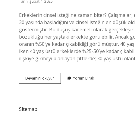
Tarih: Şubat 4, 2025
Erkeklerin cinsel isteği ne zaman biter? Çalışmalar, 
30 yaşında başladığını ve cinsel isteğin en düşük o
göstermiştir. Bu düşüş kademeli olarak gerçekleşir
bozukluğu her yaştaki erkekte görülebilir. Ancak gör
oranın %50’ye kadar çıkabildiği görülmüştür. 40 yaş
iken 40 yaş üstü erkeklerde %25-50’ye kadar çıkabil
ilişkiye girmeyi planlayan çiftlerde; 30 yaş üstü ola
Erkek
Devamını okuyun
Yorum Bırak
Kac
Yasina
Kadar
Ilişkiye
Girer
Sitemap