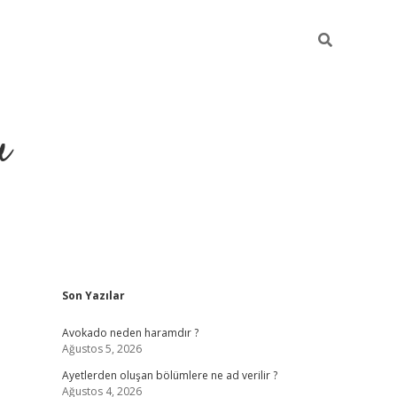
u
Sidebar
Son Yazılar
https://ilbe
Avokado neden haramdır ?
Ağustos 5, 2026
Ayetlerden oluşan bölümlere ne ad verilir ?
Ağustos 4, 2026