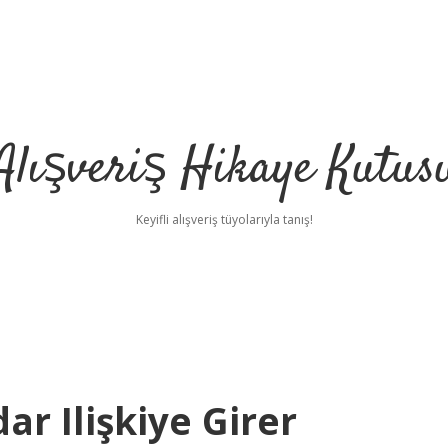
Alışveriş Hikaye Kutus
Keyifli alışveriş tüyolarıyla tanış!
ar Ilişkiye Girer