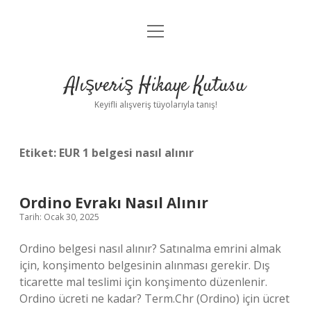
menüyü
Anasayfa
aç
Gizlilik Politikası
Alışveriş Hikaye Kutusu
Yasal Uyarı
Keyifli alışveriş tüyolarıyla tanış!
Hakkımızda
Etiket:
EUR 1 belgesi nasıl alınır
Ordino Evrakı Nasıl Alınır
Tarih: Ocak 30, 2025
Ordino belgesi nasıl alınır? Satınalma emrini almak
için, konşimento belgesinin alınması gerekir. Dış
ticarette mal teslimi için konşimento düzenlenir.
Ordino ücreti ne kadar? Term.Chr (Ordino) için ücret