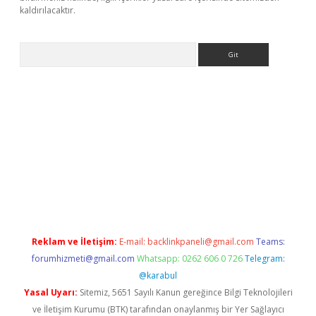
kaldırılacaktır.
Arama
ps://ilbet.casino/
Reklam ve İletişim:
E-mail:
backlinkpaneli@gmail.com
Teams:
forumhizmeti@gmail.com
Whatsapp: 0262 606 0 726
Telegram:
@karabul
Yasal Uyarı:
Sitemiz, 5651 Sayılı Kanun gereğince Bilgi Teknolojileri
ve İletişim Kurumu (BTK) tarafından onaylanmış bir Yer Sağlayıcı