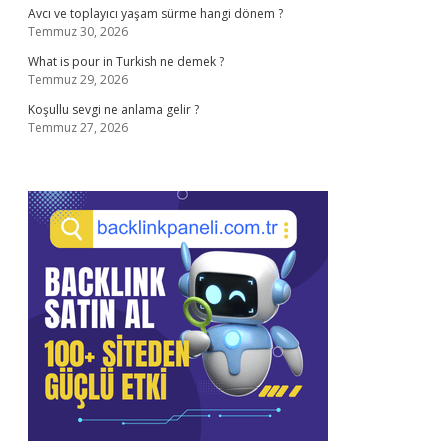
Avcı ve toplayıcı yaşam sürme hangi dönem ?
Temmuz 30, 2026
What is pour in Turkish ne demek ?
Temmuz 29, 2026
Koşullu sevgi ne anlama gelir ?
Temmuz 27, 2026