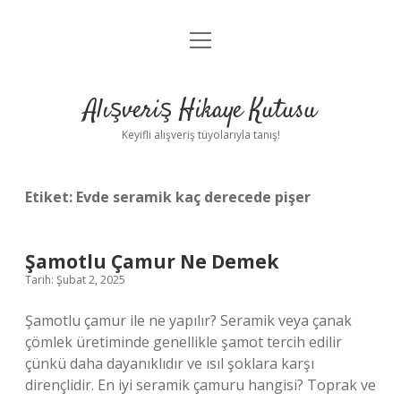
menüyü
Anasayfa
aç
Gizlilik Politikası
Alışveriş Hikaye Kutusu
Yasal Uyarı
Keyifli alışveriş tüyolarıyla tanış!
Hakkımızda
Etiket:
Evde seramik kaç derecede pişer
Şamotlu Çamur Ne Demek
Tarih: Şubat 2, 2025
Şamotlu çamur ile ne yapılır? Seramik veya çanak
çömlek üretiminde genellikle şamot tercih edilir
çünkü daha dayanıklıdır ve ısıl şoklara karşı
dirençlidir. En iyi seramik çamuru hangisi? Toprak ve