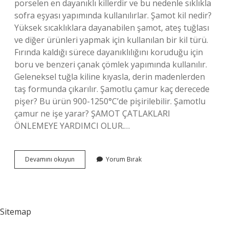
porselen en dayanıklı killerdir ve bu nedenle sıklıkla
sofra eşyası yapımında kullanılırlar. Şamot kil nedir?
Yüksek sıcaklıklara dayanabilen şamot, ateş tuğlası
ve diğer ürünleri yapmak için kullanılan bir kil türü.
Fırında kaldığı sürece dayanıklılığını koruduğu için
boru ve benzeri çanak çömlek yapımında kullanılır.
Geleneksel tuğla kiline kıyasla, derin madenlerden
taş formunda çıkarılır. Şamotlu çamur kaç derecede
pişer? Bu ürün 900-1250°C’de pişirilebilir. Şamotlu
çamur ne işe yarar? ŞAMOT ÇATLAKLARI
ÖNLEMEYE YARDIMCI OLUR.…
Şamotlu
Devamını okuyun
Yorum Bırak
Çamur
Ne
Demek
Sitemap