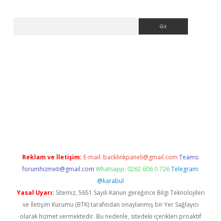
Arama
ps://ilbet.casino/
Reklam ve İletişim:
E-mail:
backlinkpaneli@gmail.com
Teams:
forumhizmeti@gmail.com
Whatsapp: 0262 606 0 726
Telegram:
@karabul
Yasal Uyarı:
Sitemiz, 5651 Sayılı Kanun gereğince Bilgi Teknolojileri
ve İletişim Kurumu (BTK) tarafından onaylanmış bir Yer Sağlayıcı
olarak hizmet vermektedir. Bu nedenle, sitedeki içerikleri proaktif