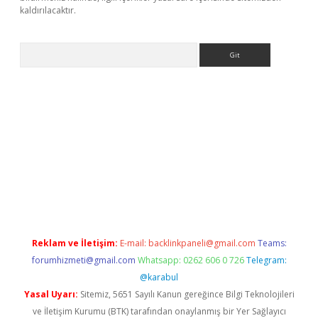
kaldırılacaktır.
Arama
ps://ilbet.casino/
Reklam ve İletişim:
E-mail:
backlinkpaneli@gmail.com
Teams:
forumhizmeti@gmail.com
Whatsapp: 0262 606 0 726
Telegram:
@karabul
Yasal Uyarı:
Sitemiz, 5651 Sayılı Kanun gereğince Bilgi Teknolojileri
ve İletişim Kurumu (BTK) tarafından onaylanmış bir Yer Sağlayıcı