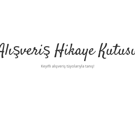
Alışveriş Hikaye Kutus
Keyifli alışveriş tüyolarıyla tanış!