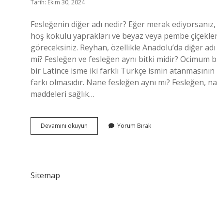
Tarih: Ekim 30, 2024
Fesleğenin diğer adı nedir? Eğer merak ediyorsanız,
hoş kokulu yaprakları ve beyaz veya pembe çiçekleri 
göreceksiniz. Reyhan, özellikle Anadolu’da diğer adı
mi? Fesleğen ve fesleğen aynı bitki midir? Ocimum ba
bir Latince isme iki farklı Türkçe ismin atanmasını
farkı olmasıdır. Nane fesleğen aynı mı? Fesleğen, na
maddeleri sağlık…
Basil
Devamını okuyun
Yorum Bırak
Fesleğen
Mi
Sitemap