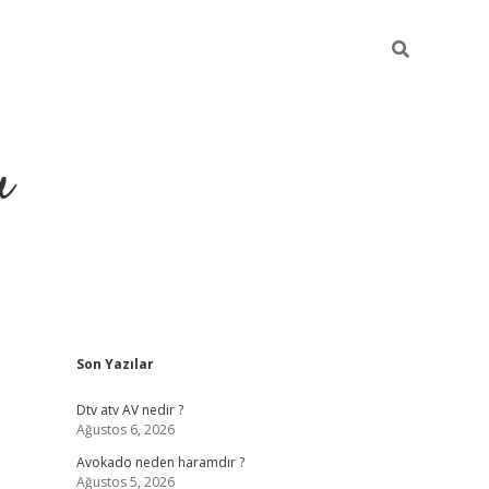
u
Sidebar
Son Yazılar
https://ilbe
Dtv atv AV nedir ?
Ağustos 6, 2026
Avokado neden haramdır ?
Ağustos 5, 2026