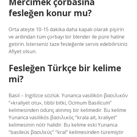
Mercimek çorbasına
fesleğen konur mu?
Orta ateşte 10-15 dakika daha kapalı olarak pişirin
ve ardından tüm çorbayı bir blender ile püre haline
getirin. İsterseniz taze fesleğenle servis edebilirsiniz.
Afiyet olsun.
Fesleğen Türkçe bir kelime
mi?
Basil – İngilizce sözlük. Yunanca vasilikón βασιλικόν
“«kraliyet otu», tıbbi bitki, Ocimum Basilicum”
kelimesinden ödünç alınmış bir kelimedir. Bu kelime
Yunanca vasilikós βασιλικός “krala ait, kraliyet”
kelimesinin nötr halidir. Bu kelime eski Yunanca
“basileús βασιλεύς” “kral” kelimesinden türemiştir