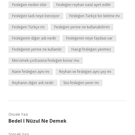
Fesleğen neden ölür
Fesleğen reyhan nasıl ayırt edilir
Fesleğen tadı neye benziyor
Fesleğen Türkçe bir kelime mi
Fesleğen Türkçe mi
Fesleğen yerine ne kullanabilirim
Fesleğenin diğer adı nedir
Fesleğenin neye faydası var
Fesleğenin yerine ne kullanılır
Hangi fesleğen yenmez
Mercimek çorbasına fesleğen konur mu
Nane fesleğen aynı mı
Reyhan ve fesleğen aynı şey mi
Reyhanın diğer adı nedir
Süs fesleğen yenir mi
Önceki Yazı
Bedel I Nüzul Ne Demek
Sonraki Yazı