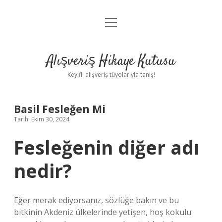
menüyü
Anasayfa
aç
Gizlilik Politikası
Alışveriş Hikaye Kutusu
Yasal Uyarı
Keyifli alışveriş tüyolarıyla tanış!
Hakkımızda
Basil Fesleğen Mi
Tarih: Ekim 30, 2024
Fesleğenin diğer adı
nedir?
Eğer merak ediyorsanız, sözlüğe bakın ve bu
bitkinin Akdeniz ülkelerinde yetişen, hoş kokulu