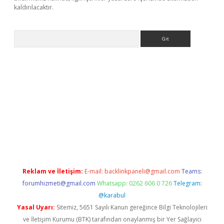
kaldırılacaktır.
Arama
ps://ilbet.casino/
Reklam ve İletişim:
E-mail:
backlinkpaneli@gmail.com
Teams:
forumhizmeti@gmail.com
Whatsapp: 0262 606 0 726
Telegram:
@karabul
Yasal Uyarı:
Sitemiz, 5651 Sayılı Kanun gereğince Bilgi Teknolojileri
ve İletişim Kurumu (BTK) tarafından onaylanmış bir Yer Sağlayıcı