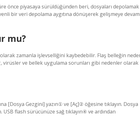
r süre önce piyasaya sürüldüğünden beri, dosyaları depolamak
güvenli bir veri depolama aygıtına dönüşerek gelişmeye devam
ur mu?
 olarak zamanla işlevselliğini kaybedebilir. Flaş belleğin nede
, virüsler ve bellek uygulama sorunları gibi nedenler olarak
a [Dosya Gezgini] yazın① ve [Aç]② öğesine tıklayın. Dosya
n. USB flash sürücünüze sağ tıklayın④ ve ardından