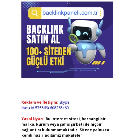
Reklam ve İletişim:
Skype:
live:.cid.575569c608265c69
Yasal Uyarı:
Bu internet sitesi, herhangi bir
marka, kurum veya şahıs şirketi ile hiçbir
bağlantısı bulunmamaktadır. Sitede yalnızca
kendi hazırladığımız makaleler