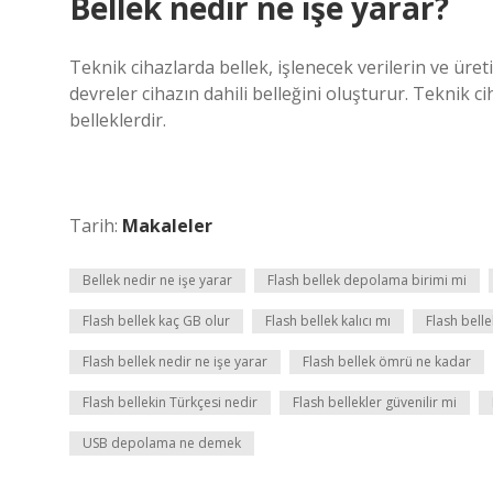
Bellek nedir ne işe yarar?
Teknik cihazlarda bellek, işlenecek verilerin ve üre
devreler cihazın dahili belleğini oluşturur. Teknik c
belleklerdir.
Tarih:
Makaleler
Bellek nedir ne işe yarar
Flash bellek depolama birimi mi
Flash bellek kaç GB olur
Flash bellek kalıcı mı
Flash bellek
Flash bellek nedir ne işe yarar
Flash bellek ömrü ne kadar
Flash bellekin Türkçesi nedir
Flash bellekler güvenilir mi
USB depolama ne demek