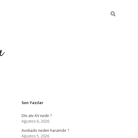
u
Sidebar
Son Yazılar
https://ilbet.casino
Dtv atv AV nedir ?
Ağustos 6, 2026
Avokado neden haramdır ?
Ağustos 5, 2026