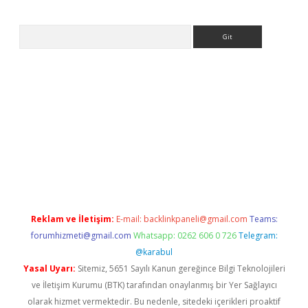
Arama
ps://ilbet.casino/
Reklam ve İletişim:
E-mail:
backlinkpaneli@gmail.com
Teams:
forumhizmeti@gmail.com
Whatsapp: 0262 606 0 726
Telegram:
@karabul
Yasal Uyarı:
Sitemiz, 5651 Sayılı Kanun gereğince Bilgi Teknolojileri
ve İletişim Kurumu (BTK) tarafından onaylanmış bir Yer Sağlayıcı
olarak hizmet vermektedir. Bu nedenle, sitedeki içerikleri proaktif