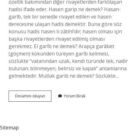
özellik bakımından diğer rivayetlerden farklılaşan
hadisi ifade eder. Hasen garip ne demek? Hasan-
garîb, tek bir senedle rivayet edilen ve hasen
derecesine ulaşan hadis demektir. Buna göre söz
konusu hadis hasen li-zâtihî’dir; hasen olması için
başka rivayetlerden rivayet edilmiş olması
gerekmez. El garîb ne demek? Arapça garâbet
(göçmen) kökünden türeyen garîb kelimesi,
sözlükte “vatanından uzak, kendi türünde tek, nadir
bulunan; bilinmeyen, belirsiz ve kapalı” anlamlarına
gelmektedir. Mutlak garib ne demek? Sözlükte…
Ferd
Devamını okuyun
Yorum Bırak
Garib
Nedir
Sitemap