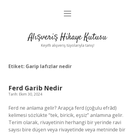
menüyü
Anasayfa
aç
Gizlilik Politikası
Alışveriş Hikaye Kutusu
Yasal Uyarı
Keyifli alışveriş tüyolarıyla tanış!
Hakkımızda
Etiket:
Garip lafızlar nedir
Ferd Garib Nedir
Tarih: Ekim 30, 2024
Ferd ne anlama gelir? Arapça ferd (çoğulu efrâd)
kelimesi sözlükte “tek, biricik, eşsiz” anlamına gelir.
Terim olarak, rivayetinin herhangi bir yerinde ravi
sayısı bire düşen veya rivayetinde veya metninde bir