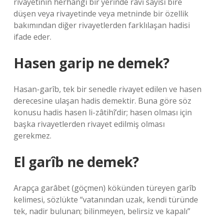
rivayetinin herhangi bir yerinde ravi sayısı bire
düşen veya rivayetinde veya metninde bir özellik
bakımından diğer rivayetlerden farklılaşan hadisi
ifade eder.
Hasen garip ne demek?
Hasan-garîb, tek bir senedle rivayet edilen ve hasen
derecesine ulaşan hadis demektir. Buna göre söz
konusu hadis hasen li-zâtihî’dir; hasen olması için
başka rivayetlerden rivayet edilmiş olması
gerekmez.
El garîb ne demek?
Arapça garâbet (göçmen) kökünden türeyen garîb
kelimesi, sözlükte “vatanından uzak, kendi türünde
tek, nadir bulunan; bilinmeyen, belirsiz ve kapalı”