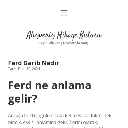
menüyü
Anasayfa
aç
Gizlilik Politikası
Alışveriş Hikaye Kutusu
Yasal Uyarı
Keyifli alışveriş tüyolarıyla tanış!
Hakkımızda
Ferd Garib Nedir
Tarih: Ekim 30, 2024
Ferd ne anlama
gelir?
Arapça ferd (çoğulu efrâd) kelimesi sözlükte “tek,
biricik, eşsiz” anlamına gelir. Terim olarak,