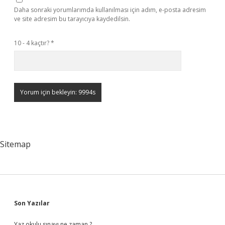
Daha sonraki yorumlarımda kullanılması için adım, e-posta adresim
ve site adresim bu tarayıcıya kaydedilsin.
10 - 4 kaçtır?
*
Sitemap
Sidebar
Son Yazılar
Yaz okulu sınavı ne zaman ?