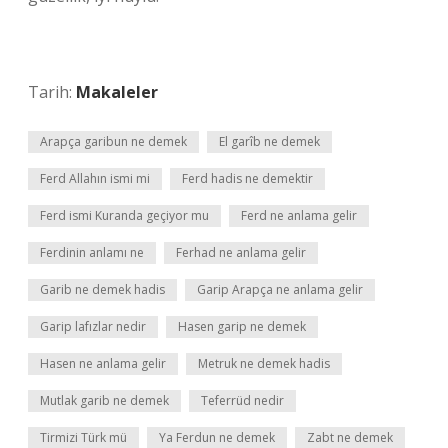
Tarih:
Makaleler
Arapça garibun ne demek
El garîb ne demek
Ferd Allahın ismi mi
Ferd hadis ne demektir
Ferd ismi Kuranda geçiyor mu
Ferd ne anlama gelir
Ferdinin anlamı ne
Ferhad ne anlama gelir
Garib ne demek hadis
Garip Arapça ne anlama gelir
Garip lafızlar nedir
Hasen garip ne demek
Hasen ne anlama gelir
Metruk ne demek hadis
Mutlak garib ne demek
Teferrüd nedir
Tirmizi Türk mü
Ya Ferdun ne demek
Zabt ne demek