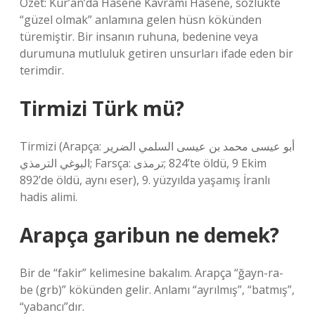
Özet: Kur’an’da Hasene Kavramı Hasene, sözlükte
“güzel olmak” anlamına gelen hüsn kökünden
türemiştir. Bir insanın ruhuna, bedenine veya
durumuna mutluluk getiren unsurları ifade eden bir
terimdir.
Tirmizi Türk mü?
Tirmizi (Arapça: أبو عيسى محمد بن عيسى السلمي الضرير
البوغي الترمذي; Farsça: ترمذی‎; 824’te öldü, 9 Ekim
892’de öldü, aynı eser), 9. yüzyılda yaşamış İranlı
hadis alimi.
Arapça garibun ne demek?
Bir de “fakir” kelimesine bakalım. Arapça “ğayn-ra-
be (grb)” kökünden gelir. Anlamı “ayrılmış”, “batmış”,
“yabancı”dır.