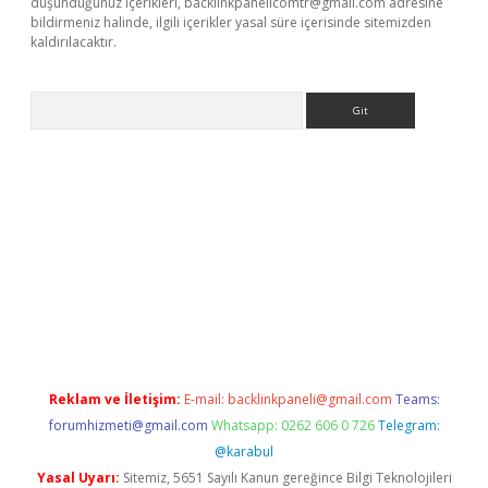
düşündüğünüz içerikleri,
backlinkpanelicomtr@gmail.com
adresine
bildirmeniz halinde, ilgili içerikler yasal süre içerisinde sitemizden
kaldırılacaktır.
Arama
ps://ilbet.casino/
Reklam ve İletişim:
E-mail:
backlinkpaneli@gmail.com
Teams:
forumhizmeti@gmail.com
Whatsapp: 0262 606 0 726
Telegram:
@karabul
Yasal Uyarı:
Sitemiz, 5651 Sayılı Kanun gereğince Bilgi Teknolojileri