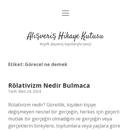
menüyü
Anasayfa
aç
Gizlilik Politikası
Alışveriş Hikaye Kutusu
Yasal Uyarı
Keyifli alışveriş tüyolarıyla tanış!
Hakkımızda
Etiket:
Görecel ne demek
Rölativizm Nedir Bulmaca
Tarih: Ekim 24, 2024
Rölativizm nedir? Görelilik, kişiden kişiye
değişmeyen nesnel bir gerçeğin, herkes için geçerli
mutlak bir gerçeğin olmadığını ve gerçeğin veya
gerçeklerin bireylere, toplumlara veya yaşlara göre