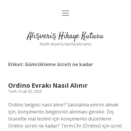
menüyü
Anasayfa
aç
Gizlilik Politikası
Alışveriş Hikaye Kutusu
Yasal Uyarı
Keyifli alışveriş tüyolarıyla tanış!
Hakkımızda
Etiket:
Gümrükleme ücreti ne kadar
Ordino Evrakı Nasıl Alınır
Tarih: Ocak 30, 2025
Ordino belgesi nasıl alınır? Satınalma emrini almak
için, konşimento belgesinin alınması gerekir. Dış
ticarette mal teslimi için konşimento düzenlenir.
Ordino ücreti ne kadar? Term.Chr (Ordino) için ücret