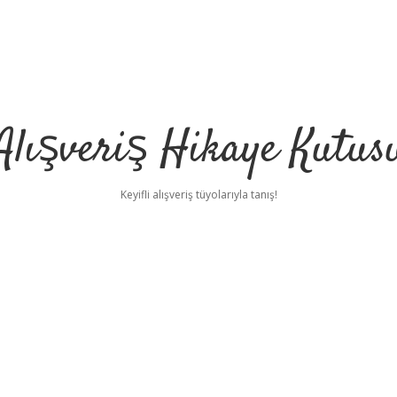
Alışveriş Hikaye Kutus
Keyifli alışveriş tüyolarıyla tanış!