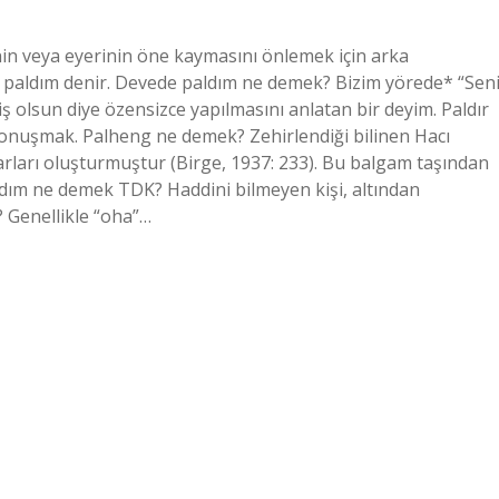
in veya eyerinin öne kaymasını önlemek için arka
ya paldım denir. Devede paldım ne demek? Bizim yörede* “Sen
o iş olsun diye özensizce yapılmasını anlatan bir deyim. Paldır
konuşmak. Palheng ne demek? Zehirlendiği bilinen Hacı
rları oluşturmuştur (Birge, 1937: 233). Bu balgam taşından
aldım ne demek TDK? Haddini bilmeyen kişi, altından
? Genellikle “oha”…