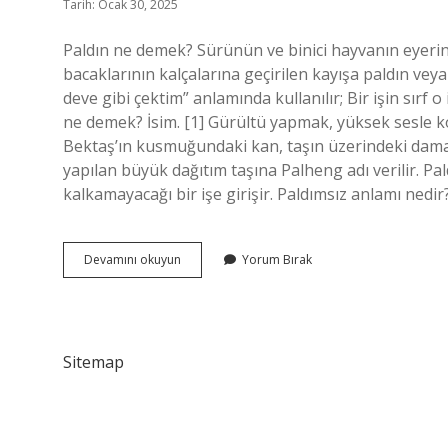
Tarih: Ocak 30, 2025
Paldın ne demek? Sürünün ve binici hayvanın eyerin
bacaklarının kalçalarına geçirilen kayışa paldın ve
deve gibi çektim” anlamında kullanılır; Bir işin sırf 
ne demek? İsim. [1] Gürültü yapmak, yüksek sesle 
Bektaş’ın kusmuğundaki kan, taşın üzerindeki dama
yapılan büyük dağıtım taşına Palheng adı verilir. P
kalkamayacağı bir işe girişir. Paldımsız anlamı nedir
Paldımın
Devamını okuyun
Yorum Bırak
Ne
Demek
Sitemap