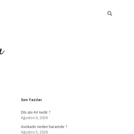
u
Sidebar
Son Yazılar
https://ilbe
Dtv atv AV nedir ?
Ağustos 6, 2026
Avokado neden haramdır ?
Ağustos 5, 2026