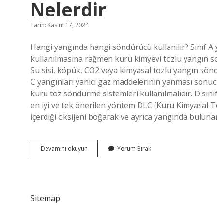
Nelerdir
Tarih: Kasım 17, 2024
Hangi yangında hangi söndürücü kullanılır? Sınıf A y
kullanılmasına rağmen kuru kimyevi tozlu yangın sön
Su sisi, köpük, CO2 veya kimyasal tozlu yangın söndür
C yangınları yanıcı gaz maddelerinin yanması sonucu
kuru toz söndürme sistemleri kullanılmalıdır. D sın
en iyi ve tek önerilen yöntem DLC (Kuru Kimyasal To
içerdiği oksijeni boğarak ve ayrıca yangında bulun
Yangın
Devamını okuyun
Yorum Bırak
Sınıfları
Ve
Uygun
Söndürücüler
Nelerdir
Sitemap