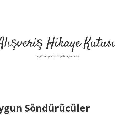
Alışveriş Hikaye Kutus
Keyifli alışveriş tüyolarıyla tanış!
 Uygun Söndürücüler