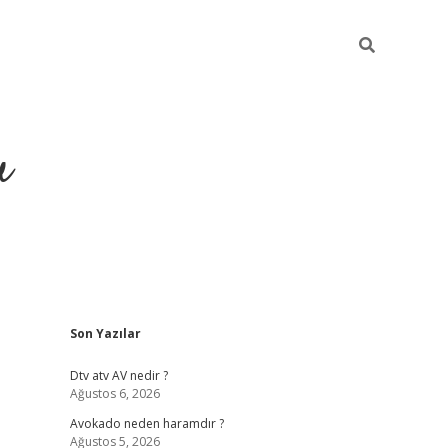
u
Sidebar
Son Yazılar
https://ilbet.casino/
Dtv atv AV nedir ?
Ağustos 6, 2026
Avokado neden haramdır ?
Ağustos 5, 2026