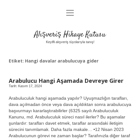
menüyü
Anasayfa
aç
Gizlilik Politikası
Alışveriş Hikaye Kutusu
Yasal Uyarı
Keyifli alışveriş tüyolarıyla tanış!
Hakkımızda
Etiket:
Hangi davalar arabulucuya gider
Arabulucu Hangi Aşamada Devreye Girer
Tarih: Kasım 17, 2024
Arabuluculuk hangi aşamada yapılır? Uyuşmazlığın tarafları,
dava açılmadan önce veya dava açıldıktan sonra arabulucuya
başvurmayı kararlaştırabilirler (6325 sayılı Arabuluculuk
Kanunu, md. Arabuluculuk süreci nasıl ilerler? Bu aşamalar
şunlardır: tarafları davet etmek, taraflar arasındaki iletişim
sürecini tanımlamak. Daha fazla makale… •12 Nisan 2023
Arabulucunun görevi ne zaman başlar? Tarafınızla diğer taraf