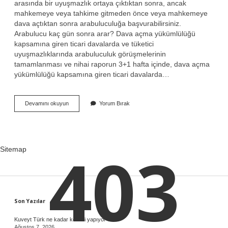
arasında bir uyuşmazlık ortaya çıktıktan sonra, ancak
mahkemeye veya tahkime gitmeden önce veya mahkemeye
dava açtıktan sonra arabuluculuğa başvurabilirsiniz.
Arabulucu kaç gün sonra arar? Dava açma yükümlülüğü
kapsamına giren ticari davalarda ve tüketici
uyuşmazlıklarında arabuluculuk görüşmelerinin
tamamlanması ve nihai raporun 3+1 hafta içinde, dava açma
yükümlülüğü kapsamına giren ticari davalarda…
Arabulucu
Devamını okuyun
Yorum Bırak
Hangi
Aşamada
Devreye
Girer
403
Sitemap
Sidebar
Son Yazılar
Kuveyt Türk ne kadar kesinti yapıyor ?
Ağustos 7, 2026