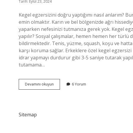
Tarih: Eylül 23, 2024
Kegel egzersizini doğru yaptığımı nasıl anlarım? Bu
emin olmaktır. Karın ve bel bölgenizde ağrı hissedi
yaparken nefesinizi tutmanıza gerek yok. Kegel egze
yapılır? Sosyal çalışmalar, hemen hemen her türlü 
bildirmektedir. Tenis, yüzme, squash, koşu ve hatt
karşı koruma sağlar. Erkeklere özel kegel egzersizi n
idrar yapmayı durdurur gibi 3-5 saniye tutarak yapılı
tutamama…
Ters
Devamını okuyun
6 Yorum
Kegel
Egzersizi
Nasıl
Yapılır
Sitemap