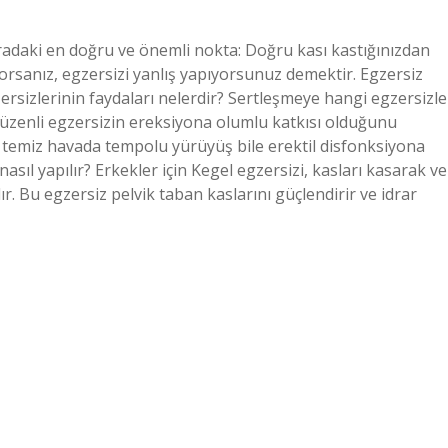
radaki en doğru ve önemli nokta: Doğru kası kastığınızdan
yorsanız, egzersizi yanlış yapıyorsunuz demektir. Egzersiz
rsizlerinin faydaları nelerdir? Sertleşmeye hangi egzersizle
düzenli egzersizin ereksiyona olumlu katkısı olduğunu
a temiz havada tempolu yürüyüş bile erektil disfonksiyona
asıl yapılır? Erkekler için Kegel egzersizi, kasları kasarak ve
r. Bu egzersiz pelvik taban kaslarını güçlendirir ve idrar