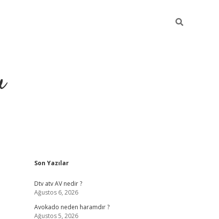
u
Sidebar
Son Yazılar
https://ilbe
Dtv atv AV nedir ?
Ağustos 6, 2026
Avokado neden haramdır ?
Ağustos 5, 2026