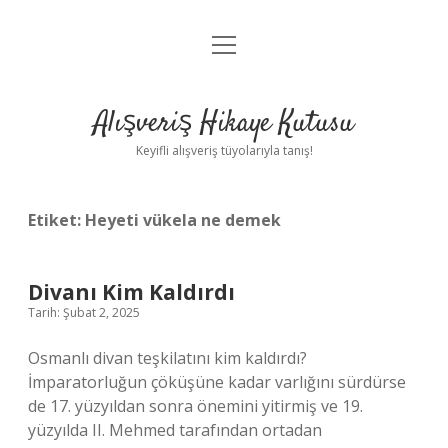
menüyü
Anasayfa
aç
Gizlilik Politikası
Alışveriş Hikaye Kutusu
Yasal Uyarı
Keyifli alışveriş tüyolarıyla tanış!
Hakkımızda
Etiket:
Heyeti vükela ne demek
Divanı Kim Kaldırdı
Tarih: Şubat 2, 2025
Osmanlı divan teşkilatını kim kaldırdı?
İmparatorluğun çöküşüne kadar varlığını sürdürse
de 17. yüzyıldan sonra önemini yitirmiş ve 19.
yüzyılda II. Mehmed tarafından ortadan