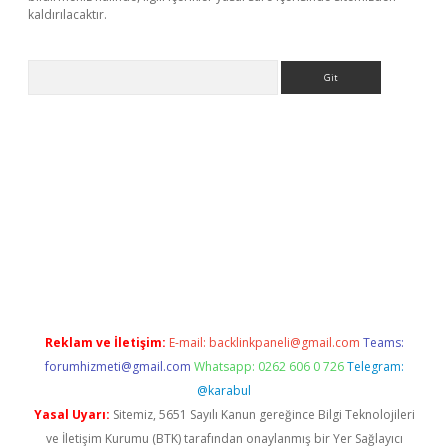
kaldırılacaktır.
Arama
ps://ilbet.casino/
Reklam ve İletişim:
E-mail:
backlinkpaneli@gmail.com
Teams:
forumhizmeti@gmail.com
Whatsapp: 0262 606 0 726
Telegram:
@karabul
Yasal Uyarı:
Sitemiz, 5651 Sayılı Kanun gereğince Bilgi Teknolojileri
ve İletişim Kurumu (BTK) tarafından onaylanmış bir Yer Sağlayıcı