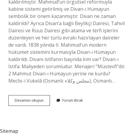
kaldırılmıştır. Mahmud’un örgütsel reformuyla
kabine sistemi getirilmiş ve Divan-ı Hümayun
sembolik bir önem kazanmıştır. Divan ne zaman
kaldırıldı? Ayrıca Divan’a bağlı Beylikçi Dairesi, Tahvil
Dairesi ve Rüus Dairesi gibi atama ve terfi işlerini
düzenleyen ve her türlü evrakı hazırlayan daireler
de vardı. 1838 yılında II. Mahmud’un modern
hükümet sistemini kurmasıyla Divan-ı Hümayun
kaldırıldı. Divanı istifanın başında kim var? Divan-ı
İstifa: Maliyeden sorumludur. Menajeri “Müstevfi”dir.
2 Mahmut Divan-ı Hümayun yerine ne kurdu?
Meclis-i Vükelâ (Osmanlı: مجلس وكلاء), Osmanlı…
Divanı
Devamını okuyun
Yorum Bırak
Kim
Kaldırdı
Sitemap