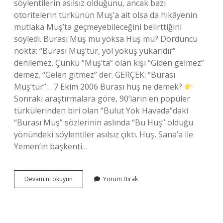
söylentilerin asılsız olduğunu, ancak bazı
otoritelerin türkünün Muş’a ait olsa da hikâyenin
mutlaka Muş’ta geçmeyebileceğini belirttiğini
söyledi. Burası Muş mu yoksa Huş mu? Dördüncü
nokta: “Burası Muş’tur, yol yokuş yukarıdır”
denilemez. Çünkü “Muş’ta” olan kişi “Giden gelmez”
demez, “Gelen gitmez” der. GERÇEK: “Burası
Muş’tur”… 7 Ekim 2006 Burası huş ne demek?
Sonraki araştırmalara göre, 90’ların en popüler
türkülerinden biri olan “Bulut Yok Havada”daki
“Burası Muş” sözlerinin aslında “Bu Huş” olduğu
yönündeki söylentiler asılsız çıktı. Huş, Sana’a ile
Yemen’in başkenti…
Huş
Devamını okuyun
Yorum Bırak
Hangi
Ülkededir