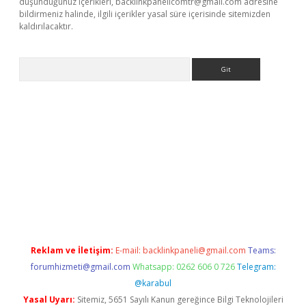
düşündüğünüz içerikleri,
backlinkpanelicomtr@gmail.com
adresine
bildirmeniz halinde, ilgili içerikler yasal süre içerisinde sitemizden
kaldırılacaktır.
Arama
ps://ilbet.casino/
Reklam ve İletişim:
E-mail:
backlinkpaneli@gmail.com
Teams:
forumhizmeti@gmail.com
Whatsapp: 0262 606 0 726
Telegram:
@karabul
Yasal Uyarı:
Sitemiz, 5651 Sayılı Kanun gereğince Bilgi Teknolojileri