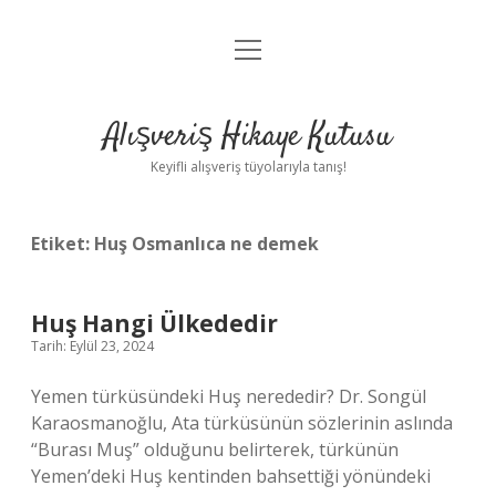
menüyü
Anasayfa
aç
Gizlilik Politikası
Alışveriş Hikaye Kutusu
Yasal Uyarı
Keyifli alışveriş tüyolarıyla tanış!
Hakkımızda
Etiket:
Huş Osmanlıca ne demek
Huş Hangi Ülkededir
Tarih: Eylül 23, 2024
Yemen türküsündeki Huş nerededir? Dr. Songül
Karaosmanoğlu, Ata türküsünün sözlerinin aslında
“Burası Muş” olduğunu belirterek, türkünün
Yemen’deki Huş kentinden bahsettiği yönündeki