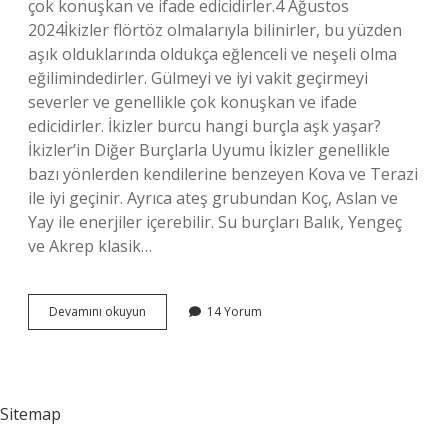
çok konuşkan ve ifade edicidirler.4 Ağustos
2024İkizler flörtöz olmalarıyla bilinirler, bu yüzden
aşık olduklarında oldukça eğlenceli ve neşeli olma
eğilimindedirler. Gülmeyi ve iyi vakit geçirmeyi
severler ve genellikle çok konuşkan ve ifade
edicidirler. İkizler burcu hangi burçla aşk yaşar?
İkizler’in Diğer Burçlarla Uyumu İkizler genellikle
bazı yönlerden kendilerine benzeyen Kova ve Terazi
ile iyi geçinir. Ayrıca ateş grubundan Koç, Aslan ve
Yay ile enerjiler içerebilir. Su burçları Balık, Yengeç
ve Akrep klasik…
İKizler
Devamını okuyun
14 Yorum
Burcu
Çabuk
Aşık
Olur
Mu
Sitemap