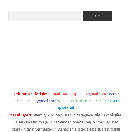
Arama
tps://ilbet.casino/
Reklam ve İletişim:
E-mail:
backlinkpaneli@gmail.com
Teams:
forumhizmeti@gmail.com
Whatsapp: 0262 606 0 726
Telegram:
@karabul
Yasal Uyarı:
Sitemiz, 5651 Sayılı Kanun gereğince Bilgi Teknolojileri
ve İletişim Kurumu (BTK) tarafından onaylanmış bir Yer Sağlayıcı
olarak hizmet vermektedir. Bu nedenle, sitedeki içerikleri proaktif