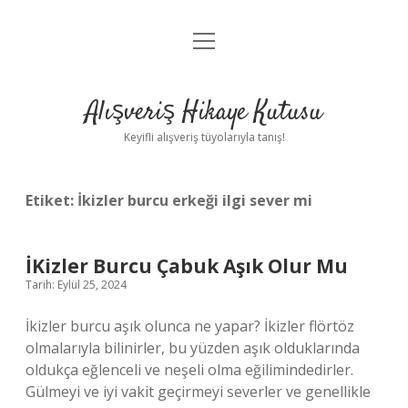
menüyü
Anasayfa
aç
Gizlilik Politikası
Alışveriş Hikaye Kutusu
Yasal Uyarı
Keyifli alışveriş tüyolarıyla tanış!
Hakkımızda
Etiket:
İkizler burcu erkeği ilgi sever mi
İKizler Burcu Çabuk Aşık Olur Mu
Tarih: Eylül 25, 2024
İkizler burcu aşık olunca ne yapar? İkizler flörtöz
olmalarıyla bilinirler, bu yüzden aşık olduklarında
oldukça eğlenceli ve neşeli olma eğilimindedirler.
Gülmeyi ve iyi vakit geçirmeyi severler ve genellikle