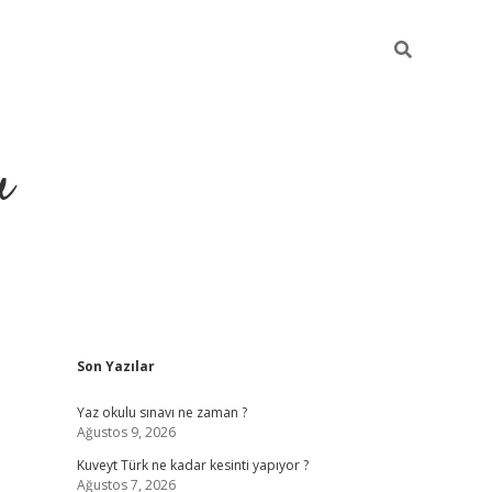
u
Sidebar
Son Yazılar
https://ilbe
Yaz okulu sınavı ne zaman ?
Ağustos 9, 2026
Kuveyt Türk ne kadar kesinti yapıyor ?
Ağustos 7, 2026