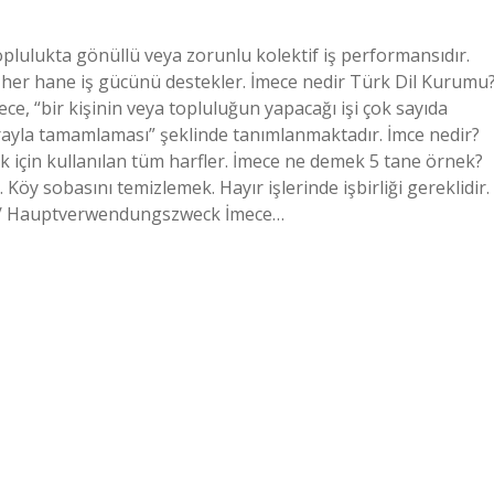
toplulukta gönüllü veya zorunlu kolektif iş performansıdır.
 her hane iş gücünü destekler. İmece nedir Türk Dil Kurumu
, “bir kişinin veya topluluğun yapacağı işi çok sayıda
sırayla tamamlaması” şeklinde tanımlanmaktadır. İmce nedir?
k için kullanılan tüm harfler. İmece ne demek 5 tane örnek?
y sobasını temizlemek. Hayır işlerinde işbirliği gereklidir.
E / Hauptverwendungszweck İmece…