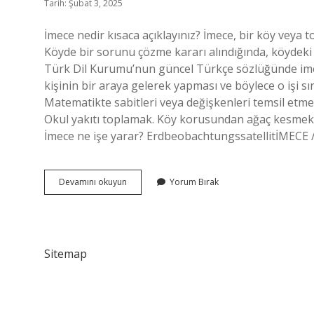
Tarih: Şubat 3, 2025
İmece nedir kısaca açıklayınız? İmece, bir köy veya 
Köyde bir sorunu çözme kararı alındığında, köydeki
Türk Dil Kurumu’nun güncel Türkçe sözlüğünde imece
kişinin bir araya gelerek yapması ve böylece o işi 
Matematikte sabitleri veya değişkenleri temsil etme
Okul yakıtı toplamak. Köy korusundan ağaç kesmek. Kö
İmece ne işe yarar? ErdbeobachtungssatellitİMEC
İMece
Devamını okuyun
Yorum Bırak
Nedir
Kısaca
Anlatınız
Sitemap