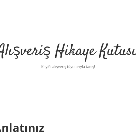
Alışveriş Hikaye Kutus
Keyifli alışveriş tüyolarıyla tanış!
nlatınız