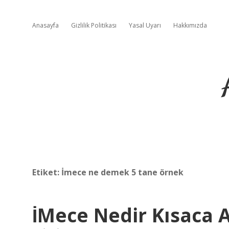
Anasayfa
Gizlilik Politikası
Yasal Uyarı
Hakkımızda
Etiket:
İmece ne demek 5 tane örnek
İMece Nedir Kısaca A