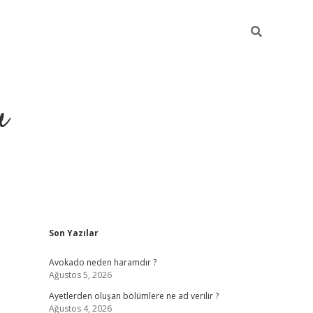
u
Sidebar
Son Yazılar
https://ilbe
Avokado neden haramdır ?
Ağustos 5, 2026
Ayetlerden oluşan bölümlere ne ad verilir ?
Ağustos 4, 2026