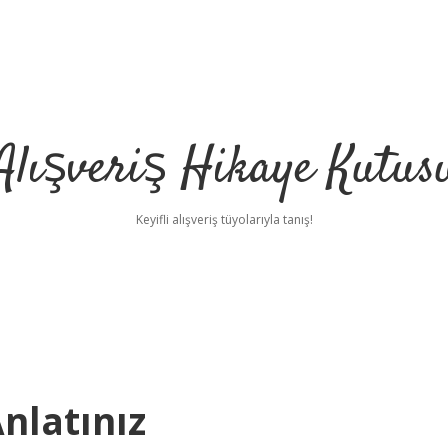
Alışveriş Hikaye Kutus
Keyifli alışveriş tüyolarıyla tanış!
nlatınız