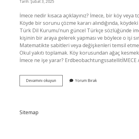
Tarih: Şubat 3, 2025
İmece nedir kısaca açıklayınız? İmece, bir köy veya 
Köyde bir sorunu çözme kararı alındığında, köydeki
Türk Dil Kurumu’nun güncel Türkçe sözlüğünde imece
kişinin bir araya gelerek yapması ve böylece o işi 
Matematikte sabitleri veya değişkenleri temsil etme
Okul yakıtı toplamak. Köy korusundan ağaç kesmek. Kö
İmece ne işe yarar? ErdbeobachtungssatellitİMEC
İMece
Devamını okuyun
Yorum Bırak
Nedir
Kısaca
Anlatınız
Sitemap