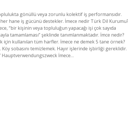
toplulukta gönüllü veya zorunlu kolektif iş performansıdır.
 her hane iş gücünü destekler. İmece nedir Türk Dil Kurumu
, “bir kişinin veya topluluğun yapacağı işi çok sayıda
sırayla tamamlaması” şeklinde tanımlanmaktadır. İmce nedir?
k için kullanılan tüm harfler. İmece ne demek 5 tane örnek?
y sobasını temizlemek. Hayır işlerinde işbirliği gereklidir.
E / Hauptverwendungszweck İmece…