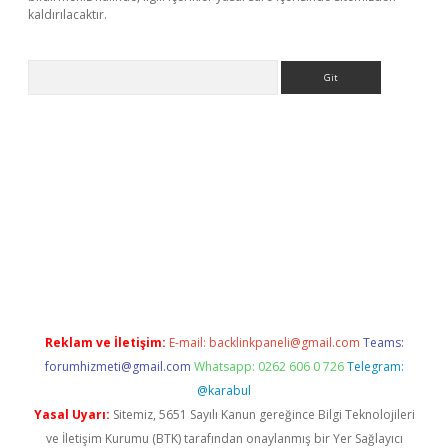
kaldırılacaktır.
Arama
tps://ilbet.casino/
Reklam ve İletişim:
E-mail:
backlinkpaneli@gmail.com
Teams:
forumhizmeti@gmail.com
Whatsapp: 0262 606 0 726
Telegram:
@karabul
Yasal Uyarı:
Sitemiz, 5651 Sayılı Kanun gereğince Bilgi Teknolojileri
ve İletişim Kurumu (BTK) tarafından onaylanmış bir Yer Sağlayıcı