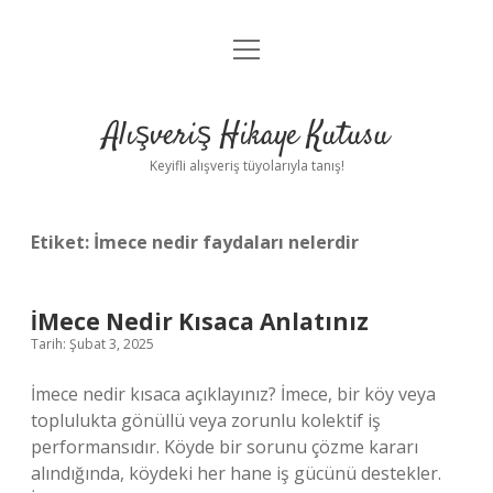
menüyü
Anasayfa
aç
Gizlilik Politikası
Alışveriş Hikaye Kutusu
Yasal Uyarı
Keyifli alışveriş tüyolarıyla tanış!
Hakkımızda
Etiket:
İmece nedir faydaları nelerdir
İMece Nedir Kısaca Anlatınız
Tarih: Şubat 3, 2025
İmece nedir kısaca açıklayınız? İmece, bir köy veya
toplulukta gönüllü veya zorunlu kolektif iş
performansıdır. Köyde bir sorunu çözme kararı
alındığında, köydeki her hane iş gücünü destekler.