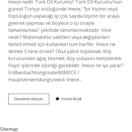
İmece nedir Türk Dil Kurumu? Türk Dil Kurumu’nun
güncel Türkçe sözlüğünde imece, “bir kişinin veya
topluluğun yapacağı işi çok sayıda kişinin bir araya
gelerek yapması ve böylece o işi sırayla
tamamlaması” şeklinde tanımlanmaktadır. İmce
nedir? Matematikte sabitleri veya değişkenleri
temsil etmek için kullanılan tüm harfler. İmece ne
demek 5 tane örnek? Okul yakıtı toplamak. Köy
korusundan ağaç kesmek. Köy sobasını temizlemek.
Hayır işlerinde işbirliği gereklidir. İmece ne işe yarar?
ErdbeobachtungssatellitİMECE /
Hauptverwendungszweck İmece…
İMece
Devamını okuyun
Yorum Bırak
Nedir
Kısaca
Anlatınız
Sitemap