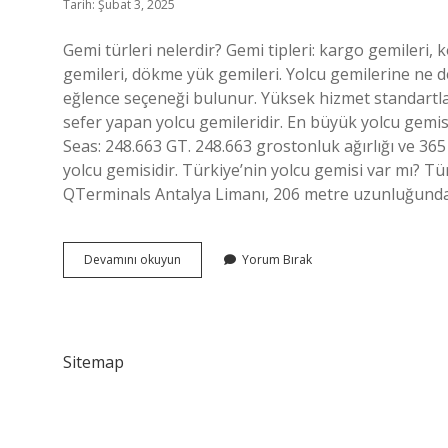
Tarih: Şubat 3, 2025
Gemi türleri nelerdir? Gemi tipleri: kargo gemileri,
gemileri, dökme yük gemileri. Yolcu gemilerine ne 
eğlence seçeneği bulunur. Yüksek hizmet standartlar
sefer yapan yolcu gemileridir. En büyük yolcu gemis
Seas: 248.663 GT. 248.663 grostonluk ağırlığı ve 36
yolcu gemisidir. Türkiye’nin yolcu gemisi var mı? Tü
QTerminals Antalya Limanı, 206 metre uzunluğunda
Yolcu
Devamını okuyun
Yorum Bırak
Gemileri
Nelerdir
Sitemap