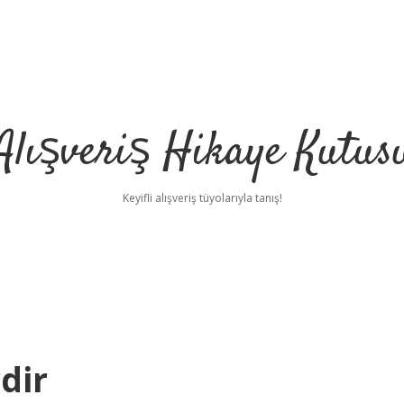
Alışveriş Hikaye Kutus
Keyifli alışveriş tüyolarıyla tanış!
dir