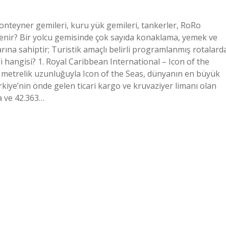
 konteyner gemileri, kuru yük gemileri, tankerler, RoRo
denir? Bir yolcu gemisinde çok sayıda konaklama, yemek ve
ına sahiptir; Turistik amaçlı belirli programlanmış rotalard
i hangisi? 1. Royal Caribbean International – Icon of the
5 metrelik uzunluğuyla Icon of the Seas, dünyanın en büyük
rkiye’nin önde gelen ticari kargo ve kruvaziyer limanı olan
 ve 42.363…