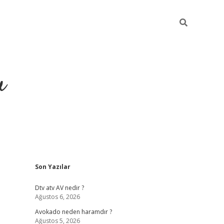
u
Sidebar
Son Yazılar
https://ilbe
Dtv atv AV nedir ?
Ağustos 6, 2026
Avokado neden haramdır ?
Ağustos 5, 2026