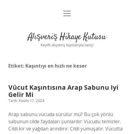
menüyü
Anasayfa
aç
Gizlilik Politikası
Alışveriş Hikaye Kutusu
Yasal Uyarı
Keyifli alışveriş tüyolarıyla tanış!
Hakkımızda
Etiket:
Kaşıntıyı en hızlı ne keser
Vücut Kaşıntısına Arap Sabunu Iyi
Gelir Mi
Tarih: Kasım 17, 2024
Arap sabunu vücuda sürülür mü? Bu çok yönlü
sabunun cilde faydaları şunlardır: Vücudu temizler.
Cildi kir ve yağdan arındırır. Cildi yumuşatır. Vücutta