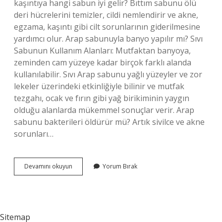
kaşıntıya hangi sabun iyi gelir? Bıttım sabunu ölü
deri hücrelerini temizler, cildi nemlendirir ve akne,
egzama, kaşıntı gibi cilt sorunlarının giderilmesine
yardımcı olur. Arap sabunuyla banyo yapılır mı? Sıvı
Sabunun Kullanım Alanları: Mutfaktan banyoya,
zeminden cam yüzeye kadar birçok farklı alanda
kullanılabilir. Sıvı Arap sabunu yağlı yüzeyler ve zor
lekeler üzerindeki etkinliğiyle bilinir ve mutfak
tezgahı, ocak ve fırın gibi yağ birikiminin yaygın
olduğu alanlarda mükemmel sonuçlar verir. Arap
sabunu bakterileri öldürür mü? Artık sivilce ve akne
sorunları…
Vücut
Devamını okuyun
Yorum Bırak
Kaşıntısına
Arap
Sabunu
Iyi
Gelir
Sitemap
Mi