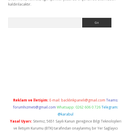
kaldırılacaktır.
Arama
tps://ilbet.casino/
Reklam ve İletişim:
E-mail:
backlinkpaneli@gmail.com
Teams:
forumhizmeti@gmail.com
Whatsapp: 0262 606 0 726
Telegram:
@karabul
Yasal Uyarı:
Sitemiz, 5651 Sayılı Kanun gereğince Bilgi Teknolojileri
ve İletişim Kurumu (BTK) tarafından onaylanmış bir Yer Sağlayıcı