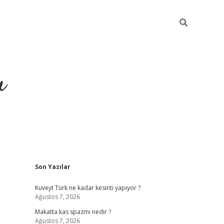
u
Sidebar
Son Yazılar
https://ilbe
Kuveyt Türk ne kadar kesinti yapıyor ?
Ağustos 7, 2026
Makatta kas spazmı nedir ?
Ağustos 7, 2026