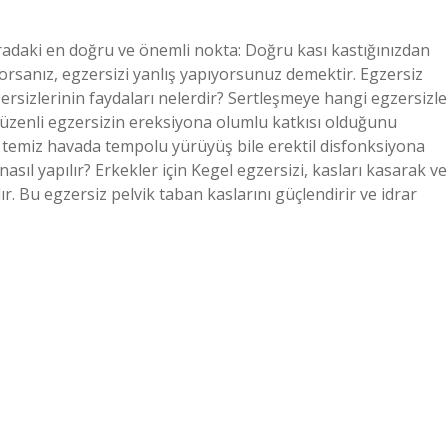
radaki en doğru ve önemli nokta: Doğru kası kastığınızdan
yorsanız, egzersizi yanlış yapıyorsunuz demektir. Egzersiz
rsizlerinin faydaları nelerdir? Sertleşmeye hangi egzersizle
düzenli egzersizin ereksiyona olumlu katkısı olduğunu
a temiz havada tempolu yürüyüş bile erektil disfonksiyona
asıl yapılır? Erkekler için Kegel egzersizi, kasları kasarak ve
r. Bu egzersiz pelvik taban kaslarını güçlendirir ve idrar