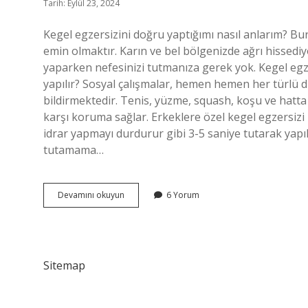
Tarih: Eylül 23, 2024
Kegel egzersizini doğru yaptığımı nasıl anlarım? Bu
emin olmaktır. Karın ve bel bölgenizde ağrı hissedi
yaparken nefesinizi tutmanıza gerek yok. Kegel egze
yapılır? Sosyal çalışmalar, hemen hemen her türlü 
bildirmektedir. Tenis, yüzme, squash, koşu ve hatt
karşı koruma sağlar. Erkeklere özel kegel egzersizi n
idrar yapmayı durdurur gibi 3-5 saniye tutarak yapılı
tutamama…
Ters
Devamını okuyun
6 Yorum
Kegel
Egzersizi
Nasıl
Yapılır
Sitemap