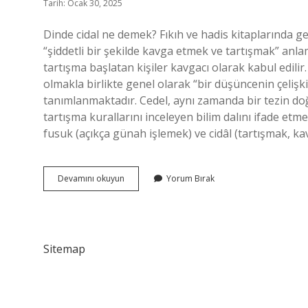
Tarih: Ocak 30, 2025
Dinde cidal ne demek? Fıkıh ve hadis kitaplarında ge
“şiddetli bir şekilde kavga etmek ve tartışmak” anlamı
tartışma başlatan kişiler kavgacı olarak kabul edilir.
olmakla birlikte genel olarak “bir düşüncenin çelişk
tanımlanmaktadır. Cedel, aynı zamanda bir tezin doğ
tartışma kurallarını inceleyen bilim dalını ifade etmek
fusuk (açıkça günah işlemek) ve cidâl (tartışmak, 
Islamda
Devamını okuyun
Yorum Bırak
Cidal
Ne
Demek
Sitemap