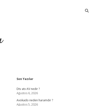
u
Sidebar
Son Yazılar
https://ilbe
Dtv atv AV nedir ?
Ağustos 6, 2026
Avokado neden haramdır ?
Ağustos 5, 2026