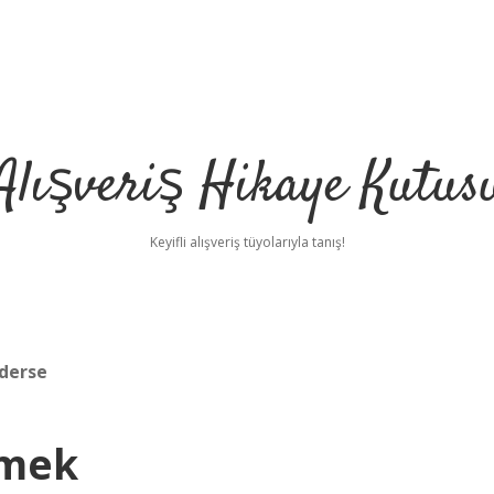
Alışveriş Hikaye Kutus
Keyifli alışveriş tüyolarıyla tanış!
ederse
emek