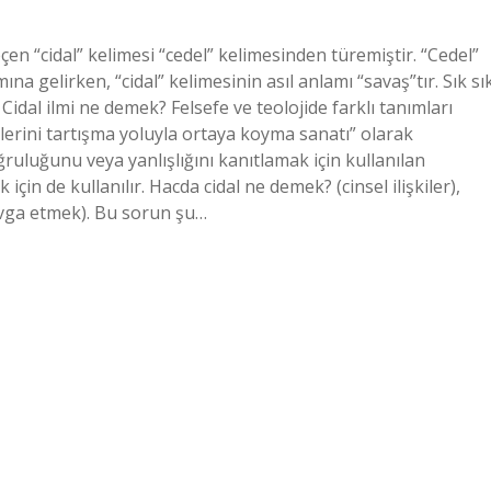
çen “cidal” kelimesi “cedel” kelimesinden türemiştir. “Cedel”
na gelirken, “cidal” kelimesinin asıl anlamı “savaş”tır. Sık sı
 Cidal ilmi ne demek? Felsefe ve teolojide farklı tanımları
ilerini tartışma yoluyla ortaya koyma sanatı” olarak
ruluğunu veya yanlışlığını kanıtlamak için kullanılan
 için de kullanılır. Hacda cidal ne demek? (cinsel ilişkiler),
kavga etmek). Bu sorun şu…