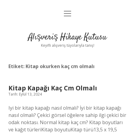
menüyü
Anasayfa
aç
Gizlilik Politikası
Alışveriş Hikaye Kutusu
Yasal Uyarı
Keyifli alışveriş tüyolarıyla tanış!
Hakkımızda
Etiket:
Kitap okurken kaç cm olmalı
Kitap Kapağı Kaç Cm Olmalı
Tarih: Eylül 13, 2024
Iyi bir kitap kapağı nasıl olmalı? İyi bir kitap kapağı
nasıl olmalı? Çekici görsel öğelere sahip ilgi çekici bir
odak noktası. Normal kitap kaç cm? Kitap boyutları
ve kağıt türleriKitap boyutuKitap türü13,5 x 19,5