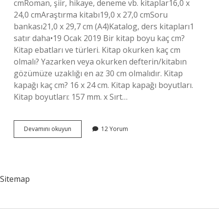
cmRoman, şiir, hikaye, deneme vb. kitaplar16,0 x
24,0 cmAraştırma kitabı19,0 x 27,0 cmSoru
bankası21,0 x 29,7 cm (A4)Katalog, ders kitapları1
satır daha•19 Ocak 2019 Bir kitap boyu kaç cm?
Kitap ebatları ve türleri. Kitap okurken kaç cm
olmalı? Yazarken veya okurken defterin/kitabın
gözümüze uzaklığı en az 30 cm olmalıdır. Kitap
kapağı kaç cm? 16 x 24 cm. Kitap kapağı boyutları.
Kitap boyutları: 157 mm. x Sırt…
Kitap
Devamını okuyun
12 Yorum
Kapağı
Kaç
Cm
Olmalı
Sitemap