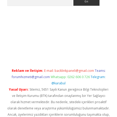
ps://ilbet.casino/
Reklam ve İletişim:
E-mail:
backlinkpaneli@gmail.com
Teams:
forumhizmeti@gmail.com
Whatsapp: 0262 606 0 726
Telegram:
@karabul
Yasal Uyarı:
Sitemiz, 5651 Sayılı Kanun gereğince Bilgi Teknolojileri
ve İletişim Kurumu (BTK) tarafından onaylanmış bir Yer Sağlayıcı
olarak hizmet vermektedir. Bu nedenle, sitedeki içerikleri proaktif
olarak denetleme veya araştırma yükümlülüğümüz bulunmamaktadır.
Ancak, üyelerimiz yazdıkları içeriklerin sorumluluğunu taşımakta olup,