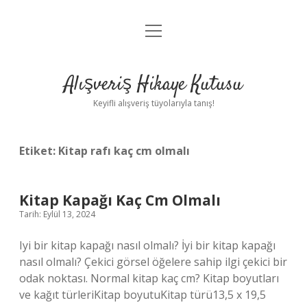
menüyü
Anasayfa
aç
Gizlilik Politikası
Alışveriş Hikaye Kutusu
Yasal Uyarı
Keyifli alışveriş tüyolarıyla tanış!
Hakkımızda
Etiket:
Kitap rafı kaç cm olmalı
Kitap Kapağı Kaç Cm Olmalı
Tarih: Eylül 13, 2024
Iyi bir kitap kapağı nasıl olmalı? İyi bir kitap kapağı
nasıl olmalı? Çekici görsel öğelere sahip ilgi çekici bir
odak noktası. Normal kitap kaç cm? Kitap boyutları
ve kağıt türleriKitap boyutuKitap türü13,5 x 19,5