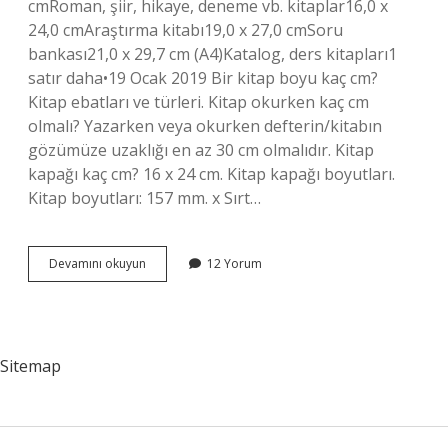
cmRoman, şiir, hikaye, deneme vb. kitaplar16,0 x
24,0 cmAraştırma kitabı19,0 x 27,0 cmSoru
bankası21,0 x 29,7 cm (A4)Katalog, ders kitapları1
satır daha•19 Ocak 2019 Bir kitap boyu kaç cm?
Kitap ebatları ve türleri. Kitap okurken kaç cm
olmalı? Yazarken veya okurken defterin/kitabın
gözümüze uzaklığı en az 30 cm olmalıdır. Kitap
kapağı kaç cm? 16 x 24 cm. Kitap kapağı boyutları.
Kitap boyutları: 157 mm. x Sırt…
Kitap
Devamını okuyun
12 Yorum
Kapağı
Kaç
Cm
Olmalı
Sitemap