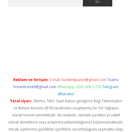
ps://ilbet.casino/
Reklam ve İletişim:
E-mail:
backlinkpaneli@gmail.com
Teams:
forumhizmeti@gmail.com
Whatsapp: 0262 606 0 726
Telegram:
@karabul
Yasal Uyarı:
Sitemiz, 5651 Sayılı Kanun gereğince Bilgi Teknolojileri
ve İletişim Kurumu (BTK) tarafından onaylanmış bir Yer Sağlayıcı
olarak hizmet vermektedir. Bu nedenle, sitedeki içerikleri proaktif
olarak denetleme veya araştırma yükümlülüğümüz bulunmamaktadır.
Ancak, üyelerimiz yazdıkları içeriklerin sorumluluğunu taşımakta olup,