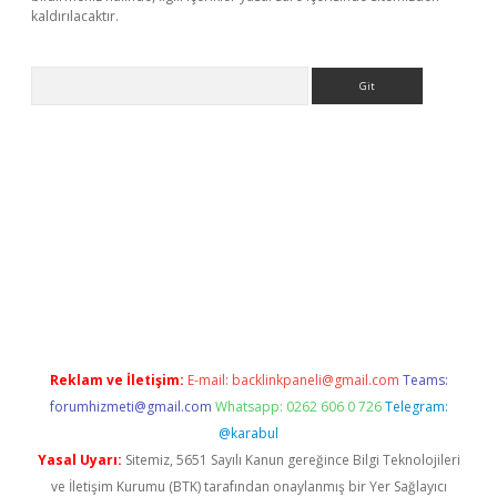
kaldırılacaktır.
Arama
ps://ilbet.casino/
Reklam ve İletişim:
E-mail:
backlinkpaneli@gmail.com
Teams:
forumhizmeti@gmail.com
Whatsapp: 0262 606 0 726
Telegram:
@karabul
Yasal Uyarı:
Sitemiz, 5651 Sayılı Kanun gereğince Bilgi Teknolojileri
ve İletişim Kurumu (BTK) tarafından onaylanmış bir Yer Sağlayıcı