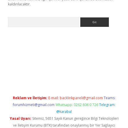
kaldırılacaktır.
Arama
ps://ilbet.casino/
Reklam ve İletişim:
E-mail:
backlinkpaneli@gmail.com
Teams:
forumhizmeti@gmail.com
Whatsapp: 0262 606 0 726
Telegram:
@karabul
Yasal Uyarı:
Sitemiz, 5651 Sayılı Kanun gereğince Bilgi Teknolojileri
ve İletişim Kurumu (BTK) tarafından onaylanmış bir Yer Sağlayıcı