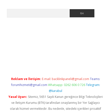
Arama
ps://ilbet.casino/
Reklam ve İletişim:
E-mail:
backlinkpaneli@gmail.com
Teams:
forumhizmeti@gmail.com
Whatsapp: 0262 606 0 726
Telegram:
@karabul
Yasal Uyarı:
Sitemiz, 5651 Sayılı Kanun gereğince Bilgi Teknolojileri
ve İletişim Kurumu (BTK) tarafından onaylanmış bir Yer Sağlayıcı
olarak hizmet vermektedir. Bu nedenle, sitedeki içerikleri proaktif