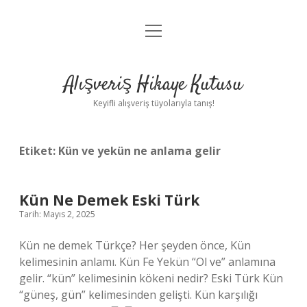
menüyü
Anasayfa
aç
Gizlilik Politikası
Alışveriş Hikaye Kutusu
Yasal Uyarı
Keyifli alışveriş tüyolarıyla tanış!
Hakkımızda
Etiket:
Kün ve yekün ne anlama gelir
Kün Ne Demek Eski Türk
Tarih: Mayıs 2, 2025
Kün ne demek Türkçe? Her şeyden önce, Kün
kelimesinin anlamı. Kün Fe Yekün “Ol ve” anlamına
gelir. “kün” kelimesinin kökeni nedir? Eski Türk Kün
“güneş, gün” kelimesinden gelişti. Kün karşılığı