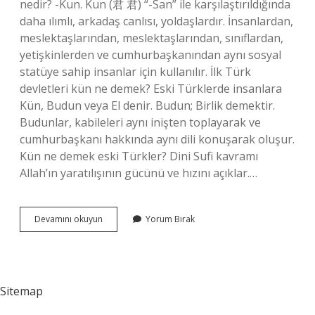
nedir? -Kun. Kun (君 君) “-San” ile karşılaştırıldığında
daha ılımlı, arkadaş canlısı, yoldaşlardır. İnsanlardan,
meslektaşlarından, meslektaşlarından, sınıflardan,
yetişkinlerden ve cumhurbaşkanından aynı sosyal
statüye sahip insanlar için kullanılır. İlk Türk
devletleri kün ne demek? Eski Türklerde insanlara
Kün, Budun veya El denir. Budun; Birlik demektir.
Budunlar, kabileleri aynı inişten toplayarak ve
cumhurbaşkanı hakkında aynı dili konuşarak oluşur.
Kün ne demek eski Türkler? Dini Sufi kavramı
Allah’ın yaratılışının gücünü ve hızını açıklar.…
Kün
Devamını okuyun
Yorum Bırak
Ne
Demek
Eski
Türk
Sitemap