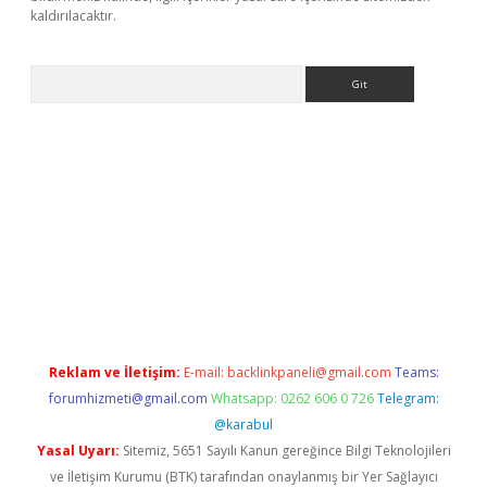
kaldırılacaktır.
Arama
ps://ilbet.casino/
Reklam ve İletişim:
E-mail:
backlinkpaneli@gmail.com
Teams:
forumhizmeti@gmail.com
Whatsapp: 0262 606 0 726
Telegram:
@karabul
Yasal Uyarı:
Sitemiz, 5651 Sayılı Kanun gereğince Bilgi Teknolojileri
ve İletişim Kurumu (BTK) tarafından onaylanmış bir Yer Sağlayıcı