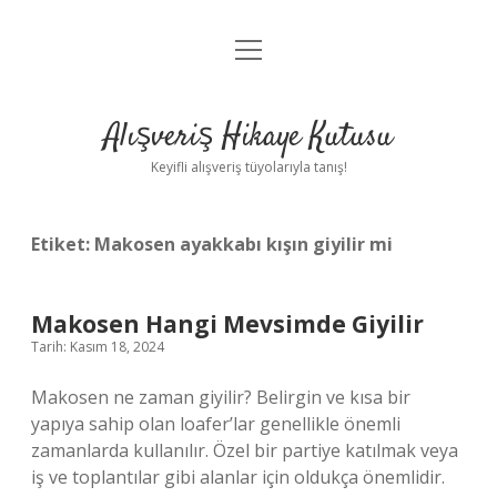
menüyü
Anasayfa
aç
Gizlilik Politikası
Alışveriş Hikaye Kutusu
Yasal Uyarı
Keyifli alışveriş tüyolarıyla tanış!
Hakkımızda
Etiket:
Makosen ayakkabı kışın giyilir mi
Makosen Hangi Mevsimde Giyilir
Tarih: Kasım 18, 2024
Makosen ne zaman giyilir? Belirgin ve kısa bir
yapıya sahip olan loafer’lar genellikle önemli
zamanlarda kullanılır. Özel bir partiye katılmak veya
iş ve toplantılar gibi alanlar için oldukça önemlidir.