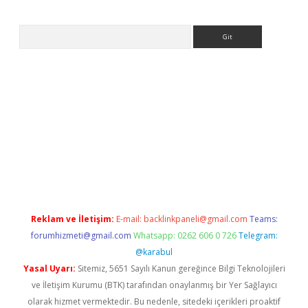
Arama
tps://ilbet.casino/
Reklam ve İletişim:
E-mail:
backlinkpaneli@gmail.com
Teams:
forumhizmeti@gmail.com
Whatsapp: 0262 606 0 726
Telegram:
@karabul
Yasal Uyarı:
Sitemiz, 5651 Sayılı Kanun gereğince Bilgi Teknolojileri
ve İletişim Kurumu (BTK) tarafından onaylanmış bir Yer Sağlayıcı
olarak hizmet vermektedir. Bu nedenle, sitedeki içerikleri proaktif