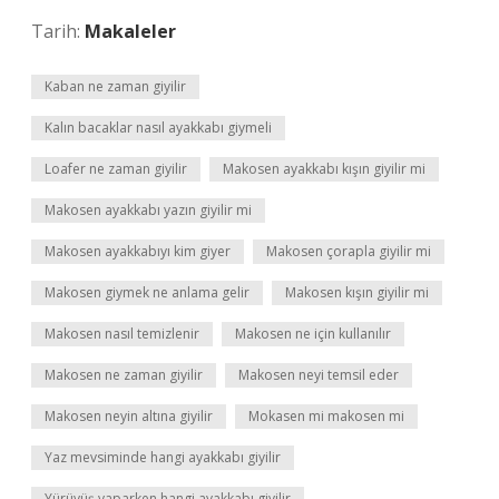
Tarih:
Makaleler
Kaban ne zaman giyilir
Kalın bacaklar nasıl ayakkabı giymeli
Loafer ne zaman giyilir
Makosen ayakkabı kışın giyilir mi
Makosen ayakkabı yazın giyilir mi
Makosen ayakkabıyı kim giyer
Makosen çorapla giyilir mi
Makosen giymek ne anlama gelir
Makosen kışın giyilir mi
Makosen nasıl temizlenir
Makosen ne için kullanılır
Makosen ne zaman giyilir
Makosen neyi temsil eder
Makosen neyin altına giyilir
Mokasen mi makosen mi
Yaz mevsiminde hangi ayakkabı giyilir
Yürüyüş yaparken hangi ayakkabı giyilir