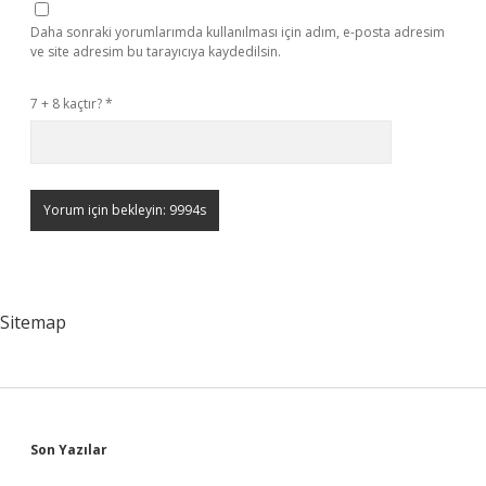
Daha sonraki yorumlarımda kullanılması için adım, e-posta adresim
ve site adresim bu tarayıcıya kaydedilsin.
7 + 8 kaçtır?
*
Sitemap
Sidebar
Son Yazılar