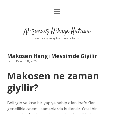
menüyü
Anasayfa
aç
Gizlilik Politikası
Alışveriş Hikaye Kutusu
Yasal Uyarı
Keyifli alışveriş tüyolarıyla tanış!
Hakkımızda
Makosen Hangi Mevsimde Giyilir
Tarih: Kasım 18, 2024
Makosen ne zaman
giyilir?
Belirgin ve kısa bir yapıya sahip olan loafer’lar
genellikle önemli zamanlarda kullanılır. Özel bir