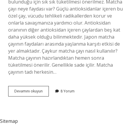
bulunduğu için sık sık tüketilmesi önerilmez. Matcha
çayı neye faydası var? Güçlü antioksidanlar içeren bu
özel çay, vücudu tehlikeli radikallerden korur ve
onlarla savaşmanıza yardımcı olur. Antioksidan
oranının diğer antioksidan içeren çaylardan beş kat
daha yüksek olduğu bilinmektedir. Japon matcha
çayının faydaları arasında yaşlanma karşıtı etkisi de
yer almaktadır. Çaykur matcha çayı nasıl kullanılır?
Matcha çayının hazırlandıktan hemen sonra
tüketilmesi önerilir. Genellikle sade içilir. Matcha
çayının tadı herkesin…
Çaykur
Devamını okuyun
8 Yorum
Matcha
Çayı
Ne
Işe
Yarar
Sitemap