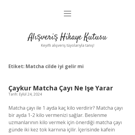
menüyü
Anasayfa
aç
Gizlilik Politikası
Alışveriş Hikaye Kutusu
Yasal Uyarı
Keyifli alışveriş tüyolarıyla tanış!
Hakkımızda
Etiket:
Matcha cilde iyi gelir mi
Çaykur Matcha Çayı Ne Işe Yarar
Tarih: Eylül 24, 2024
Matcha çayı ile 1 ayda kaç kilo verdirir? Matcha çayı
bir ayda 1-2 kilo vermenizi sağlar. Beslenme
uzmanlarının kilo vermek için önerdiği matcha çayı
günde iki kez tok karnına içilir. İçerisinde kafein