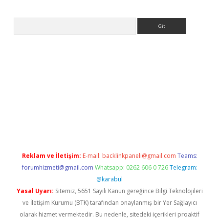
Arama
ps://ilbet.casino/
Reklam ve İletişim:
E-mail:
backlinkpaneli@gmail.com
Teams:
forumhizmeti@gmail.com
Whatsapp: 0262 606 0 726
Telegram:
@karabul
Yasal Uyarı:
Sitemiz, 5651 Sayılı Kanun gereğince Bilgi Teknolojileri
ve İletişim Kurumu (BTK) tarafından onaylanmış bir Yer Sağlayıcı
olarak hizmet vermektedir. Bu nedenle, sitedeki içerikleri proaktif